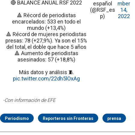
🔴 BALANCE ANUAL RSF 2022
español
mber
(@RSF_es
14,
🔺 Récord de periodistas
p)
2022
encarcelados: 533 en todo el
mundo (+13,4%)
🔺 Récord de mujeres periodistas
presas: 78 (+27,9%). Ya son el 15%
del total, el doble que hace 5 años
🔺 Aumento de periodistas
asesinados: 57 (+18,8%)
Más datos y análisis 🧵
pic.twitter.com/22dh5lOxAg
-Con información de EFE
Periodismo
Reporteros sin Fronteras
prensa