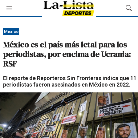
M
M
e
o
n
s
ú
t
México
r
México es el país más letal para los
a
r
periodistas, por encima de Ucrania:
B
RSF
ú
s
q
El reporte de Reporteros Sin Fronteras indica que 11
u
periodistas fueron asesinados en México en 2022.
e
d
a