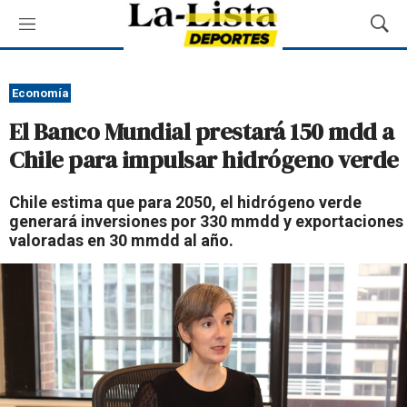
M
M
e
o
n
s
ú
t
Economía
r
El Banco Mundial prestará 150 mdd a
a
r
Chile para impulsar hidrógeno verde
B
ú
Chile estima que para 2050, el hidrógeno verde
s
generará inversiones por 330 mmdd y exportaciones
q
valoradas en 30 mmdd al año.
u
e
d
a