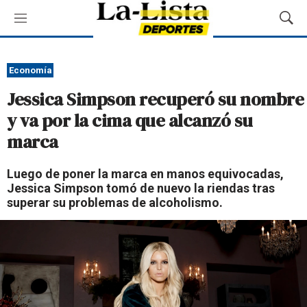
M
M
e
o
n
s
ú
t
Economía
r
Jessica Simpson recuperó su nombre
a
r
y va por la cima que alcanzó su
B
marca
ú
s
q
Luego de poner la marca en manos equivocadas,
u
Jessica Simpson tomó de nuevo la riendas tras
e
superar su problemas de alcoholismo.
d
a