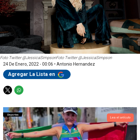
Foto Twitter @JessicaSimpson
Foto Twitter @JessicaSimpson
24 De Enero, 2022 - 00:06
•
Antonio Hernandez
Agregar La Lista en
T
W
w
h
i
a
t
t
t
s
Lea el artículo
e
a
r
p
p