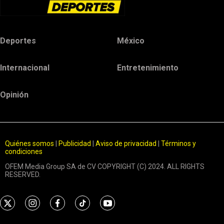
Deportes
México
Internacional
Entretenimiento
Opinión
Quiénes somos
|
Publicidad
|
Aviso de privacidad
|
Términos y
condiciones
OFEM Media Group SA de CV COPYRIGHT (C) 2024. ALL RIGHTS
RESERVED.
t
i
f
t
y
w
n
a
i
o