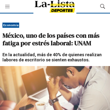
M
M
e
o
n
s
ú
t
Economía
r
México, uno de los países con más
a
r
fatiga por estrés laboral: UNAM
B
ú
En la actualidad, más de 40% de quienes realizan
s
labores de escritorio se sienten exhaustos.
q
u
e
d
a