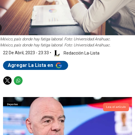
México, país donde hay fatiga laboral. Foto: Universidad Anáhuac.
México, país donde hay fatiga laboral. Foto: Universidad Anáhuac.
22 De Abril, 2023 - 23:33
•
Redacción La-Lista
Agregar La Lista en
T
W
w
h
i
a
t
t
t
s
Lea el artículo
e
a
r
p
p