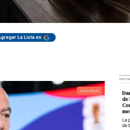
Agregar La Lista en
PUBLICID
Lea el artículo
Dar
de 
Cen
me
La 
de 