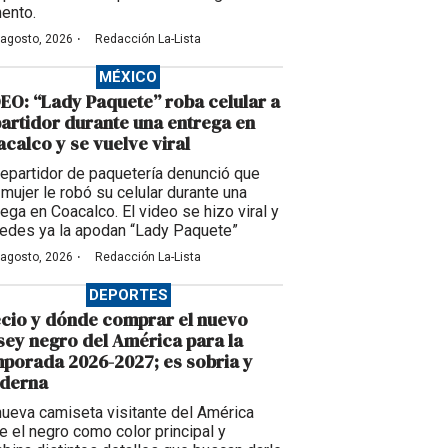
ento.
·
 agosto, 2026
Redacción La-Lista
MÉXICO
EO: “Lady Paquete” roba celular a
artidor durante una entrega en
calco y se vuelve viral
repartidor de paquetería denunció que
 mujer le robó su celular durante una
rega en Coacalco. El video se hizo viral y
redes ya la apodan “Lady Paquete”
·
 agosto, 2026
Redacción La-Lista
DEPORTES
cio y dónde comprar el nuevo
sey negro del América para la
porada 2026-2027; es sobria y
derna
nueva camiseta visitante del América
ne el negro como color principal y