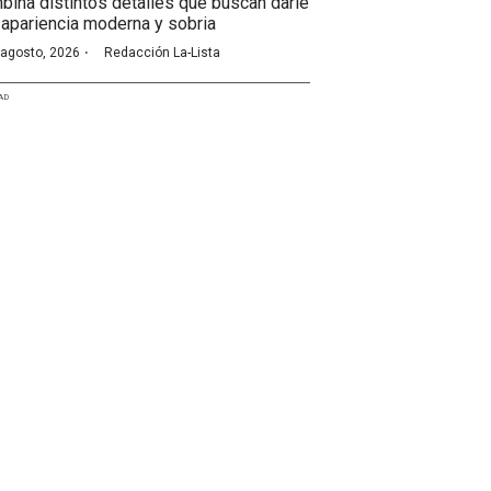
bina distintos detalles que buscan darle
 apariencia moderna y sobria
·
 agosto, 2026
Redacción La-Lista
AD