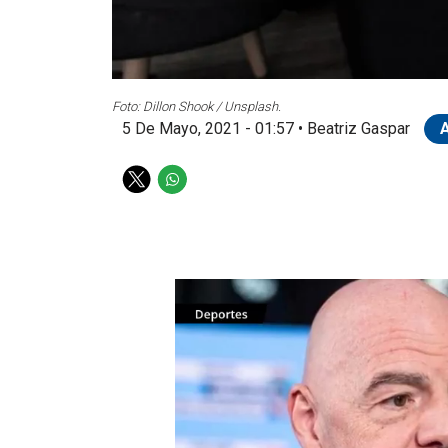
Foto: Dillon Shook / Unsplash.
5 De Mayo, 2021 - 01:57
•
Beatriz Gaspar
T
W
w
h
i
a
t
t
t
s
e
a
r
p
p