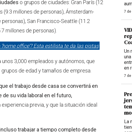
 ciudades
o grupos de ciudades: Gran París (12
aum
s (9.3 millones de personas), Ámsterdam-
7 de
 personas), San Francisco-Seattle (11.2
VID
.7 millones de personas).
rep
Coa
‘home office’? Esta estilista te da las pistas
Un 
una
ó a unos 3,000 empleados y autónomos, que
ent
en 
, grupos de edad y tamaños de empresa.
7 de
ue el trabajo desde casa se convertirá en
Pre
de su vida laboral en el futuro,
jer
xperiencia previa, y que la situación ideal
tem
mo
La 
tie
 incluso trabajar a tiempo completo desde