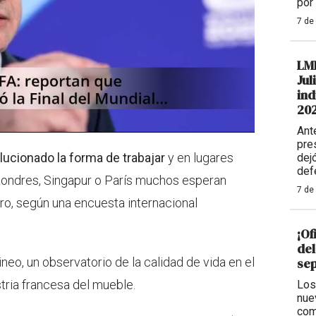
por
7 de
LM
Jul
ind
20
Ant
pre
olucionado la forma de trabajar
y en lugares
dej
def
ondres, Singapur o París muchos esperan
7 de
uro, según una encuesta internacional
¡Of
del
eo, un observatorio de la calidad de vida en el
se
stria francesa del mueble.
Los
nue
com