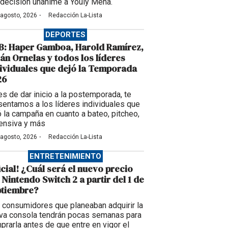
 decisión unánime a Youly Mena.
·
 agosto, 2026
Redacción La-Lista
DEPORTES
B: Haper Gamboa, Harold Ramírez,
ián Ornelas y todos los líderes
ividuales que dejó la Temporada
26
es de dar inicio a la postemporada, te
sentamos a los líderes individuales que
ó la campaña en cuanto a bateo, pitcheo,
ensiva y más
·
 agosto, 2026
Redacción La-Lista
ENTRETENIMIENTO
icial! ¿Cuál será el nuevo precio
 Nintendo Switch 2 a partir del 1 de
ptiembre?
 consumidores que planeaban adquirir la
va consola tendrán pocas semanas para
prarla antes de que entre en vigor el