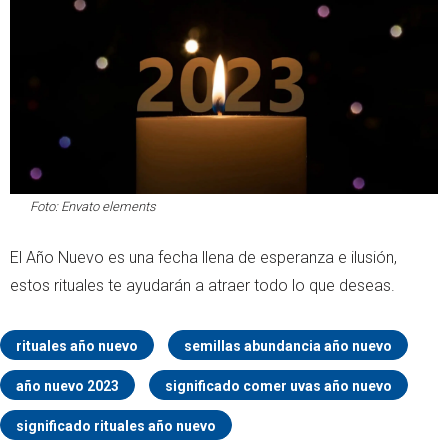
Foto:
Envato elements
El Año Nuevo es una fecha llena de esperanza e ilusión,
estos rituales te ayudarán a atraer todo lo que deseas.
rituales año nuevo
semillas abundancia año nuevo
año nuevo 2023
significado comer uvas año nuevo
significado rituales año nuevo