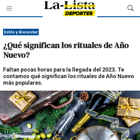
M
M
e
o
n
s
ú
t
Estilo y Bienestar
r
¿Qué significan los rituales de Año
a
r
Nuevo?
B
ú
Faltan pocas horas para la llegada del 2023. Te
s
contamos qué significan los rituales de Año Nuevo
q
más populares.
u
e
d
a