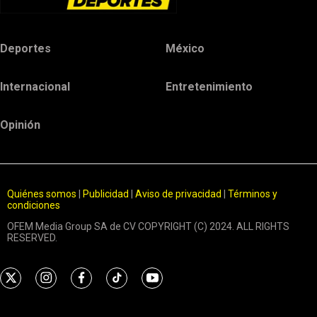
Deportes
México
Internacional
Entretenimiento
Opinión
Quiénes somos
|
Publicidad
|
Aviso de privacidad
|
Términos y
condiciones
OFEM Media Group SA de CV COPYRIGHT (C) 2024. ALL RIGHTS
RESERVED.
t
i
f
t
y
w
n
a
i
o
i
s
c
k
u