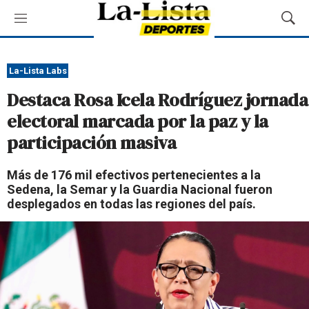
M
M
e
o
n
s
ú
t
La-Lista Labs
r
Destaca Rosa Icela Rodríguez jornada
a
r
electoral marcada por la paz y la
B
participación masiva
ú
s
q
Más de 176 mil efectivos pertenecientes a la
u
Sedena, la Semar y la Guardia Nacional fueron
e
desplegados en todas las regiones del país.
d
a