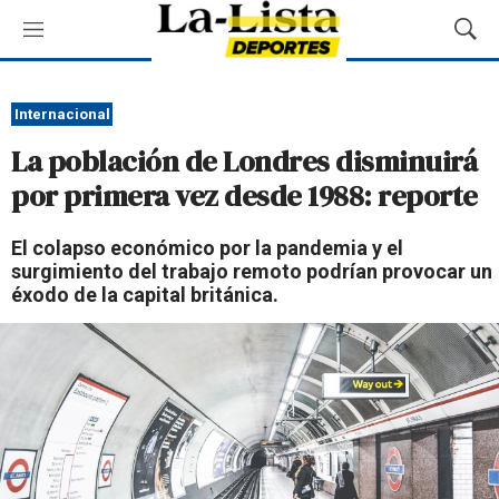
M
M
e
o
n
s
ú
t
Internacional
r
La población de Londres disminuirá
a
r
por primera vez desde 1988: reporte
B
ú
El colapso económico por la pandemia y el
s
surgimiento del trabajo remoto podrían provocar un
q
éxodo de la capital británica.
u
e
d
a