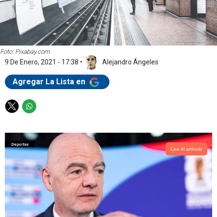
Foto: Pixabay.com
9 De Enero, 2021 - 17:38
•
Alejandro Ángeles
Agregar La Lista en
T
W
w
h
i
a
t
t
t
s
Lea el artículo
e
a
r
p
p