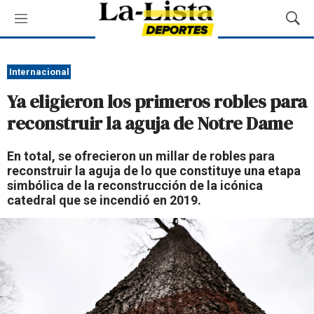
M
M
e
o
n
s
ú
t
Internacional
r
Ya eligieron los primeros robles para
a
r
reconstruir la aguja de Notre Dame
B
ú
En total, se ofrecieron un millar de robles para
s
reconstruir la aguja de lo que constituye una etapa
q
simbólica de la reconstrucción de la icónica
u
catedral que se incendió en 2019.
e
d
a