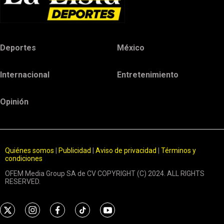
Deportes
México
Internacional
Entretenimiento
Opinión
Quiénes somos
|
Publicidad
|
Aviso de privacidad
|
Términos y
condiciones
OFEM Media Group SA de CV COPYRIGHT (C) 2024. ALL RIGHTS
RESERVED.
t
i
f
t
y