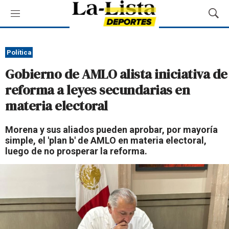
M
M
e
o
n
s
ú
t
Política
r
Gobierno de AMLO alista iniciativa de
a
r
reforma a leyes secundarias en
B
materia electoral
ú
s
q
Morena y sus aliados pueden aprobar, por mayoría
u
simple, el 'plan b' de AMLO en materia electoral,
e
luego de no prosperar la reforma.
d
a