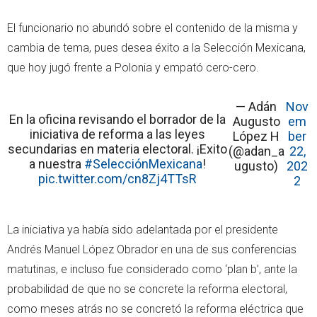
El funcionario no abundó sobre el contenido de la misma y
cambia de tema, pues desea éxito a la Selección Mexicana,
que hoy jugó frente a Polonia y empató cero-cero.
— Adán
Nov
En la oficina revisando el borrador de la
Augusto
em
iniciativa de reforma a las leyes
López H
ber
secundarias en materia electoral. ¡Exito
(@adan_a
22,
a nuestra
#SelecciónMexicana
!
ugusto)
202
pic.twitter.com/cn8Zj4TTsR
2
La iniciativa ya había sido adelantada por el presidente
Andrés Manuel López Obrador en una de sus conferencias
matutinas, e incluso fue considerado como ‘plan b’, ante la
probabilidad de que no se concrete la reforma electoral,
como meses atrás no se concretó la reforma eléctrica que