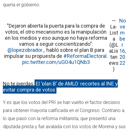
quería el gobierno.
—
No
"Dejaron abierta la puerta para la compra de
La-
ve
votos, el otro mecanismo es la manipulación
List
m
en los medios y eso aunque no haya reforma
a
be
vamos a seguir concientizando":
(@L
r
@lopezobrador_
habló sobre el plan B para
aLis
16,
impulsar su propuesta de
#ReformaElectoral
.
tan
20
pic.twitter.com/uGO4u1QNb3
ews
22
)
No te pierdas:
El ‘plan B’ de AMLO: recortes al INE y
evitar compra de votos
Y es que los votos del PRI se han vuelto el factor decisivo
para obtener mayoría calificada en el Congreso. Contrario a
lo que pasó con la reforma militarista, que presentó una
diputada priista y fue avalada con los votos de Morena y sus