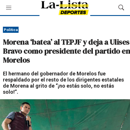
M
M
e
o
n
s
ú
t
Política
r
Morena ‘batea’ al TEPJF y deja a Ulises
a
r
Bravo como presidente del partido en
B
Morelos
ú
s
q
El hermano del gobernador de Morelos fue
u
respaldado por el resto de los dirigentes estatales
e
de Morena al grito de “¡no estás solo, no estás
d
solo!”.
a