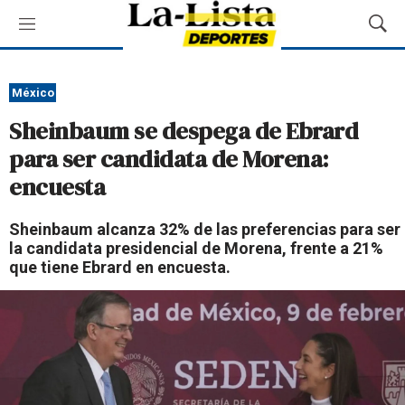
M
M
e
o
n
s
ú
t
México
r
Sheinbaum se despega de Ebrard
a
r
para ser candidata de Morena:
B
encuesta
ú
s
q
Sheinbaum alcanza 32% de las preferencias para ser
u
la candidata presidencial de Morena, frente a 21%
e
que tiene Ebrard en encuesta.
d
a