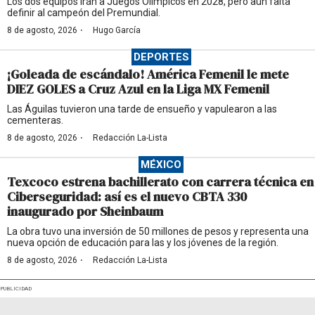
Los dos equipos irán a Juegos Olímpicos en 2028, pero aún falta
definir al campeón del Premundial.
·
8 de agosto, 2026
Hugo García
DEPORTES
¡Goleada de escándalo! América Femenil le mete
DIEZ GOLES a Cruz Azul en la Liga MX Femenil
Las Águilas tuvieron una tarde de ensueño y vapulearon a las
cementeras.
·
8 de agosto, 2026
Redacción La-Lista
MÉXICO
Texcoco estrena bachillerato con carrera técnica en
Ciberseguridad: así es el nuevo CBTA 330
inaugurado por Sheinbaum
La obra tuvo una inversión de 50 millones de pesos y representa una
nueva opción de educación para las y los jóvenes de la región.
·
8 de agosto, 2026
Redacción La-Lista
PUBLICIDAD