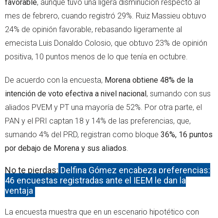
favorable
, aunque tuvo una ligera disminución respecto al
mes de febrero, cuando registró 29%. Ruiz Massieu obtuvo
24% de opinión favorable, rebasando ligeramente al
emecista Luis Donaldo Colosio, que obtuvo 23% de opinión
positiva, 10 puntos menos de lo que tenía en octubre.
De acuerdo con la encuesta,
Morena obtiene 48% de la
intención de voto efectiva a nivel nacional
, sumando con sus
aliados PVEM y PT una mayoría de 52%. Por otra parte, el
PAN y el PRI captan 18 y 14% de las preferencias, que,
sumando 4% del PRD, registran como bloque
36%, 16 puntos
por debajo de Morena y sus aliados
.
No te pierdas:
Delfina Gómez encabeza preferencias:
46 encuestas registradas ante el IEEM le dan la
ventaja
La encuesta muestra que en un escenario hipotético con