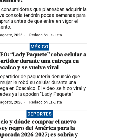
ptiembre?
 consumidores que planeaban adquirir la
va consola tendrán pocas semanas para
prarla antes de que entre en vigor el
ento.
·
 agosto, 2026
Redacción La-Lista
MÉXICO
EO: “Lady Paquete” roba celular a
artidor durante una entrega en
calco y se vuelve viral
repartidor de paquetería denunció que
 mujer le robó su celular durante una
rega en Coacalco. El video se hizo viral y
redes ya la apodan “Lady Paquete”
·
 agosto, 2026
Redacción La-Lista
DEPORTES
cio y dónde comprar el nuevo
sey negro del América para la
porada 2026-2027; es sobria y