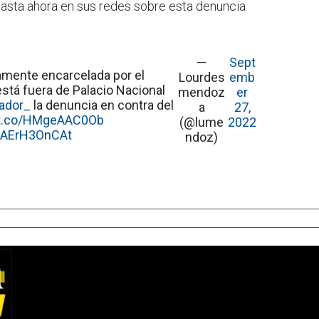
asta ahora en sus redes sobre esta denuncia
—
Sept
amente encarcelada por el
Lourdes
emb
stá fuera de Palacio Nacional
mendoz
er
ador_
la denuncia en contra del
a
27,
//t.co/HMgeAAC0Ob
(@lume
2022
m/AErH3OnCAt
ndoz)