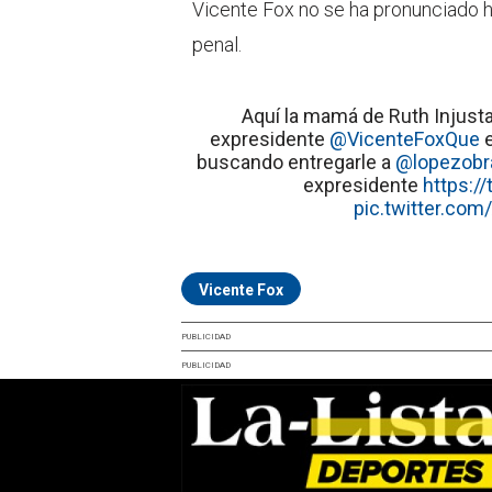
Vicente Fox no se ha pronunciado h
penal.
Aquí la mamá de Ruth Injust
expresidente
@VicenteFoxQue
e
buscando entregarle a
@lopezobr
expresidente
https:
pic.twitter.co
Vicente Fox
PUBLICIDAD
PUBLICIDAD