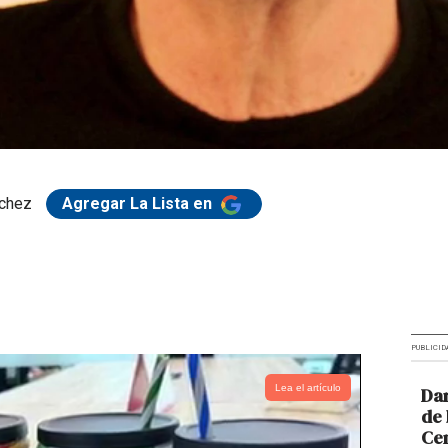
chez
Agregar La Lista en
PUBLICID
Lea el artículo
Dar
de 
Cen