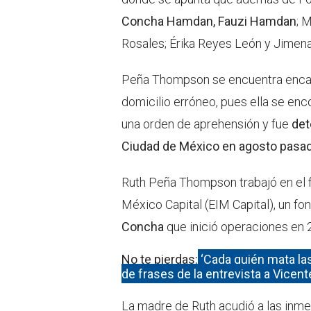
Concha Hamdan, Fauzi Hamdan
; 
Rosales; Érika Reyes León y Jimen
Peña Thompson se encuentra encarc
domicilio erróneo, pues ella se enco
una orden de aprehensión y fue
det
Ciudad de México en agosto pasad
Ruth Peña Thompson trabajó en el f
México Capital (EIM Capital), un f
Concha
que inició operaciones en 
No te pierdas:
‘Cada quién mata las
de frases de la entrevista a Vicent
La madre de Ruth acudió a las inm