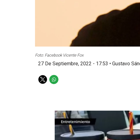
Foto: Facebook Vicente Fox
27 De Septiembre, 2022 - 17:53
•
Gustavo Sán
T
W
w
h
i
a
t
t
t
s
e
a
r
p
p