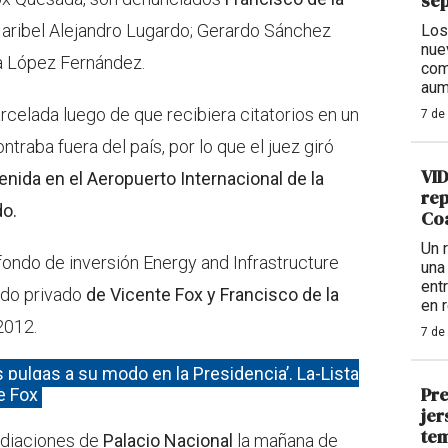
se
Maribel Alejandro Lugardo; Gerardo Sánchez
Los
nue
a López Fernández.
com
aum
elada luego de que recibiera citatorios en un
7 de
ntraba fuera del país, por lo que el juez giró
VID
enida en el Aeropuerto Internacional de la
rep
o.
Coa
Un 
ondo de inversión Energy and Infrastructure
una
ent
ondo privado
de Vicente Fox y Francisco de la
en 
2012.
7 de
 pulgas a su modo en la Presidencia’. La-Lista
Pre
e Fox
jer
tem
ediaciones de
Palacio Nacional
la mañana de