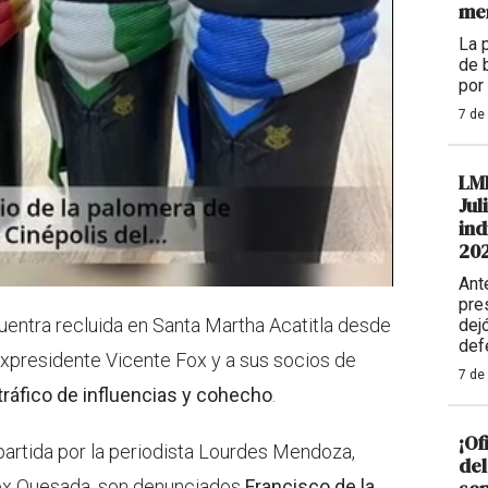
me
La 
de 
por
7 de
LM
Jul
ind
20
Ant
pre
entra recluida en Santa Martha Acatitla desde
dej
def
xpresidente Vicente Fox y a sus socios de
7 de
tráfico de influencias y cohecho
.
¡Of
artida por la periodista Lourdes Mendoza,
del
ox Quesada, son denunciados
Francisco de la