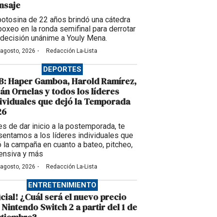
nsaje
potosina de 22 años brindó una cátedra
boxeo en la ronda semifinal para derrotar
 decisión unánime a Youly Mena.
·
 agosto, 2026
Redacción La-Lista
DEPORTES
B: Haper Gamboa, Harold Ramírez,
ián Ornelas y todos los líderes
ividuales que dejó la Temporada
26
es de dar inicio a la postemporada, te
sentamos a los líderes individuales que
ó la campaña en cuanto a bateo, pitcheo,
ensiva y más
·
 agosto, 2026
Redacción La-Lista
ENTRETENIMIENTO
icial! ¿Cuál será el nuevo precio
 Nintendo Switch 2 a partir del 1 de