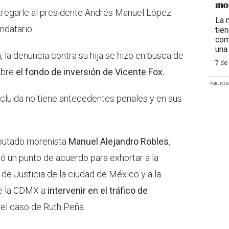
mo
ntregarle al presidente Andrés Manuel López
La 
ndatario.
tie
com
una
a denuncia contra su hija se hizo en busca de
7 de
obre
el fondo de inversión de Vicente Fox.
PUBLICID
cluida no tiene antecedentes penales y en sus
iputado morenista
Manuel Alejandro Robles
,
ó un punto de acuerdo para exhortar a la
 de Justicia de la ciudad de México y a la
e la CDMX a
intervenir en el tráfico de
el caso de Ruth Peña.