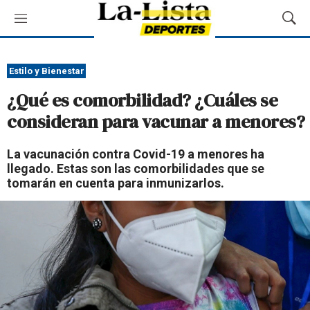
M
M
e
o
n
s
ú
t
Estilo y Bienestar
r
¿Qué es comorbilidad? ¿Cuáles se
a
r
consideran para vacunar a menores?
B
ú
La vacunación contra Covid-19 a menores ha
s
llegado. Estas son las comorbilidades que se
q
tomarán en cuenta para inmunizarlos.
u
e
d
a