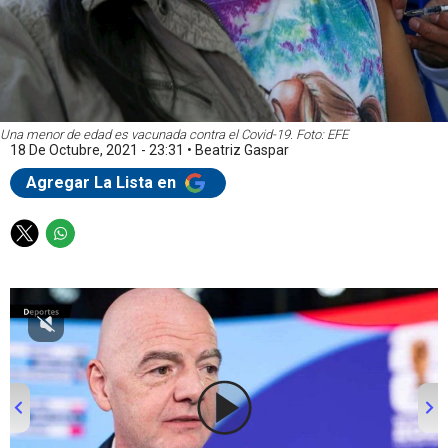
Una menor de edad es vacunada contra el Covid-19. Foto: EFE
18 De Octubre, 2021 - 23:31
•
Beatriz Gaspar
Agregar La Lista en
T
W
w
h
i
a
t
t
t
s
e
a
r
p
p