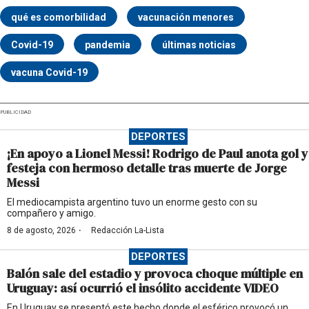
qué es comorbilidad
vacunación menores
Covid-19
pandemia
últimas noticias
vacuna Covid-19
PUBLICIDAD
DEPORTES
¡En apoyo a Lionel Messi! Rodrigo de Paul anota gol y
festeja con hermoso detalle tras muerte de Jorge
Messi
El mediocampista argentino tuvo un enorme gesto con su
compañero y amigo.
·
8 de agosto, 2026
Redacción La-Lista
DEPORTES
Balón sale del estadio y provoca choque múltiple en
Uruguay: así ocurrió el insólito accidente VIDEO
En Uruguay se presentó este hecho donde el esférico provocó un