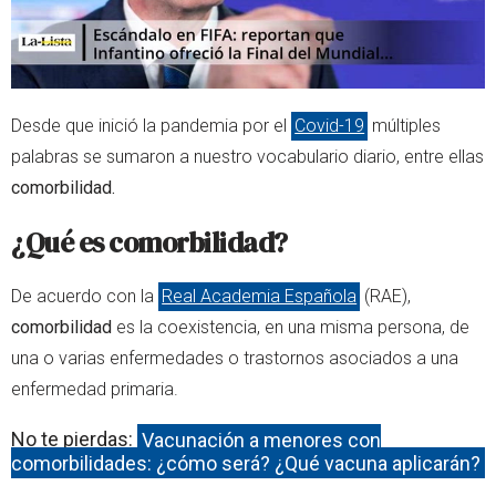
00:00
/
01:00
Desde que inició la pandemia por el
Covid-19
múltiples
palabras se sumaron a nuestro vocabulario diario, entre ellas
comorbilidad.
¿Qué es comorbilidad?
De acuerdo con la
Real Academia Española
(RAE),
comorbilidad
es la coexistencia, en una misma persona, de
una o varias enfermedades o trastornos asociados a una
enfermedad primaria.
No te pierdas:
Vacunación a menores con
comorbilidades: ¿cómo será? ¿Qué vacuna aplicarán?