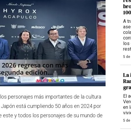
res
bro
100
A t
ase
col
con
los
res
5 de
La 
Ran
gra
El 
los personajes más importantes de la cultura
Ver
 Japón está cumpliendo 50 años en 2024 por
en 
viv
de este y todos los personajes de su mundo de
5 de