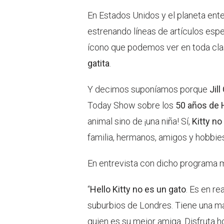
En Estados Unidos y el planeta ent
estrenando líneas de artículos esp
ícono que podemos ver en toda cla
gatita
.
Y decimos suponíamos porque
Jil
Today Show sobre los
50 años de H
animal sino de ¡una niña! Sí,
Kitty no
familia, hermanos, amigos y hobbie
En entrevista con dicho programa m
“
Hello Kitty no es un gato
. Es en re
suburbios de Londres. Tiene una 
quien es su mejor amiga. Disfruta h