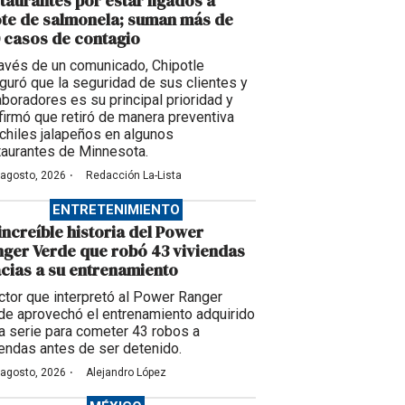
taurantes por estar ligados a
te de salmonela; suman más de
 casos de contagio
ravés de un comunicado, Chipotle
guró que la seguridad de sus clientes y
aboradores es su principal prioridad y
firmó que retiró de manera preventiva
 chiles jalapeños en algunos
taurantes de Minnesota.
·
 agosto, 2026
Redacción La-Lista
ENTRETENIMIENTO
increíble historia del Power
ger Verde que robó 43 viviendas
cias a su entrenamiento
actor que interpretó al Power Ranger
de aprovechó el entrenamiento adquirido
la serie para cometer 43 robos a
iendas antes de ser detenido.
·
 agosto, 2026
Alejandro López