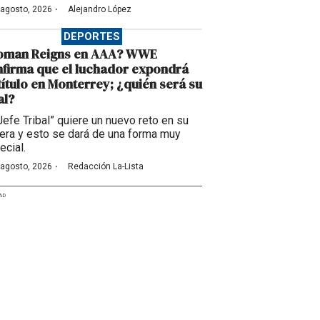
·
 agosto, 2026
Alejandro López
DEPORTES
oman Reigns en AAA? WWE
firma que el luchador expondrá
título en Monterrey; ¿quién será su
al?
“Jefe Tribal” quiere un nuevo reto en su
rera y esto se dará de una forma muy
ecial.
·
 agosto, 2026
Redacción La-Lista
AD