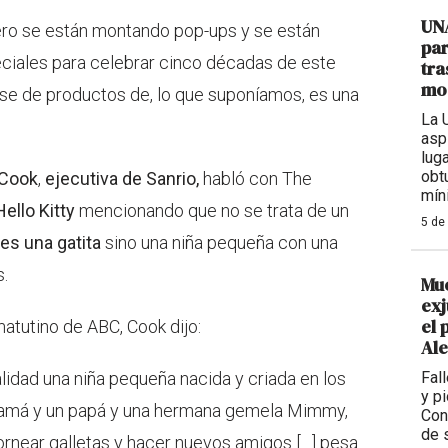
UNA
ero se están montando pop-ups y se están
par
eciales para celebrar cinco décadas de este
tra
mod
se de productos de, lo que suponíamos, es una
La 
asp
lug
obtu
l Cook
,
ejecutiva de Sanrio,
habló con The
mín
ello Kitty
mencionando que no se trata de un
5 de
 es una gatita
sino una niña pequeña con una
s.
Mue
exj
el 
atutino de ABC, Cook dijo:
Al
alidad una niña pequeña nacida y criada en los
Fal
y p
mamá y un papá y una hermana gemela Mimmy,
Con
de 
ornear galletas y hacer nuevos amigos […] pesa