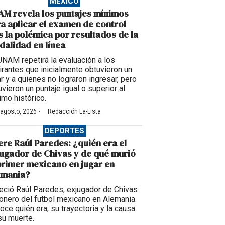
MÉXICO
M revela los puntajes mínimos
a aplicar el examen de control
s la polémica por resultados de la
alidad en línea
UNAM repetirá la evaluación a los
irantes que inicialmente obtuvieron un
ar y a quienes no lograron ingresar, pero
vieron un puntaje igual o superior al
imo histórico.
·
 agosto, 2026
Redacción La-Lista
DEPORTES
re Raúl Paredes: ¿quién era el
ugador de Chivas y de qué murió
primer mexicano en jugar en
emania?
leció Raúl Paredes, exjugador de Chivas
ionero del futbol mexicano en Alemania.
oce quién era, su trayectoria y la causa
su muerte.