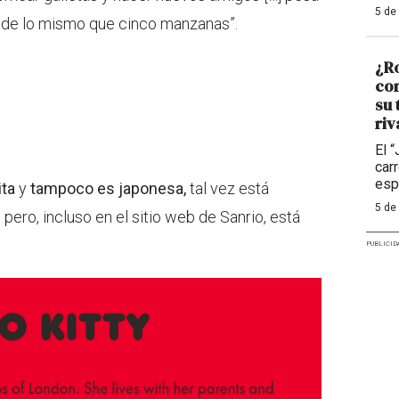
5 de
mide lo mismo que cinco manzanas”.
¿R
con
su 
riv
El 
car
esp
ita
y
tampoco es japonesa,
tal vez está
5 de
 pero, incluso en el sitio web de Sanrio, está
PUBLICID