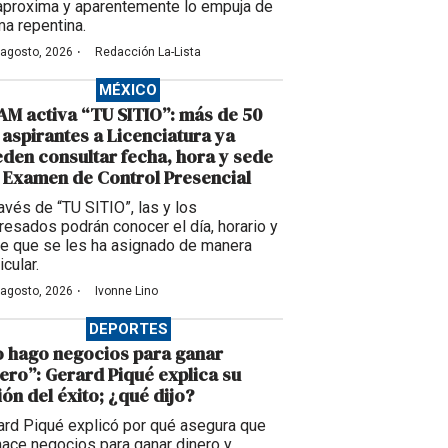
aproxima y aparentemente lo empuja de
ma repentina.
·
 agosto, 2026
Redacción La-Lista
MÉXICO
M activa “TU SITIO”: más de 50
 aspirantes a Licenciatura ya
den consultar fecha, hora y sede
 Examen de Control Presencial
ravés de “TU SITIO”, las y los
eresados podrán conocer el día, horario y
e que se les ha asignado de manera
icular.
·
 agosto, 2026
Ivonne Lino
DEPORTES
 hago negocios para ganar
ero”: Gerard Piqué explica su
ión del éxito; ¿qué dijo?
ard Piqué explicó por qué asegura que
hace negocios para ganar dinero y