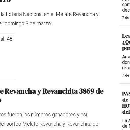
com
dec
 la Lotería Nacional en el Melate Revancha y
7 de
er domingo 3 de marzo:
Lea
al: 48
¿Qu
por
Arr
don
res
7 de
te Revancha y Revanchita 3869 de
PAS
o
de 
HOY
def
tos fueron los números ganadores y así
La 
 del sorteo Melate Revancha y Revanchita de
de 