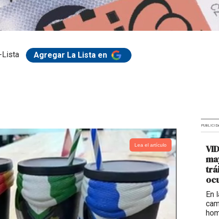
-Lista
Agregar La Lista en
PUBLICID
Lea el artículo
VI
may
trá
ocu
En 
cam
hom