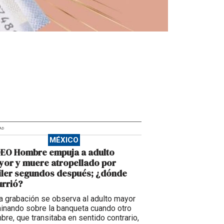
AD
MÉXICO
DEO Hombre empuja a adulto
or y muere atropellado por
iler segundos después; ¿dónde
rrió?
la grabación se observa al adulto mayor
inando sobre la banqueta cuando otro
bre, que transitaba en sentido contrario,