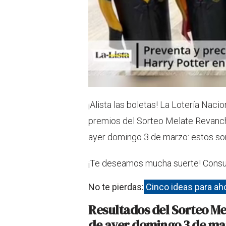
¡Alista las boletas! La Lotería Naci
premios del Sorteo Melate Revanch
ayer domingo 3 de marzo: estos so
¡Te deseamos mucha suerte! Consult
No te pierdas:
Cinco ideas para aho
Resultados del Sorteo M
de ayer domingo 3 de ma