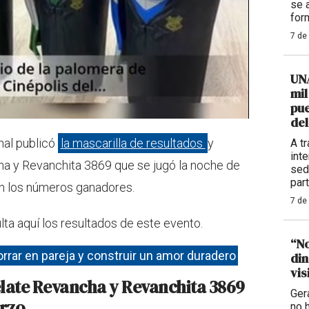
se 
for
7 de
UNA
mil
pue
del
onal publicó
la mascarilla de resultados
y
A t
int
a y Revanchita 3869 que se jugó la noche de
sed
part
n los números ganadores.
7 de
a aquí los resultados de este evento.
“No
rrar en pareja y construir un amor duradero
din
vis
elate Revancha y Revanchita 3869
Ger
rzo
no 