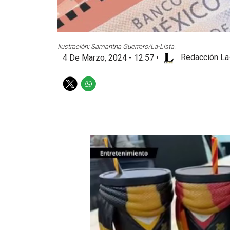
Ilustración: Samantha Guerrero/La-Lista.
4 De Marzo, 2024 - 12:57
•
Redacción La
T
W
w
h
i
a
t
t
t
s
e
a
r
p
p