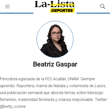
M
M
e
o
n
s
ú
t
r
a
r
B
ú
s
q
Beatriz Gaspar
u
e
d
Periodista egresada de la FES Acatlán, UNAM. Siempre
a
aprendiz. Reportera, mamá de Natalia y columnista de Lazos,
una publicación semanal que aborda temas sobre liderazgo
femenino, maternidad feminista y crianza responsable. Twitter:
@betty_corree