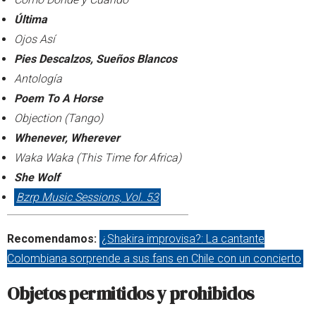
Última
Ojos Así
Pies Descalzos, Sueños Blancos
Antología
Poem To A Horse
Objection (Tango)
Whenever, Wherever
Waka Waka (This Time for Africa)
She Wolf
Bzrp Music Sessions, Vol. 53
Recomendamos:
¿Shakira improvisa?: La cantante
Colombiana sorprende a sus fans en Chile con un concierto
Objetos permitidos y prohibidos