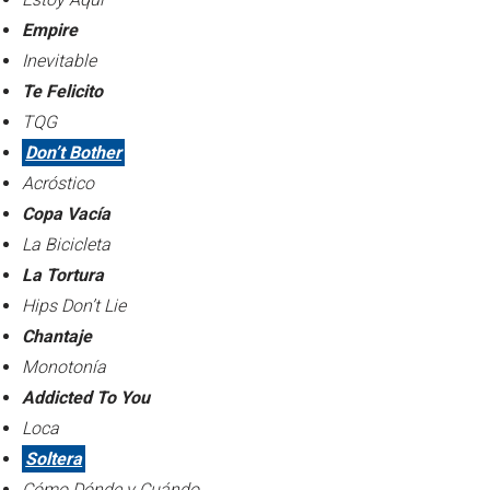
Empire
Inevitable
Te Felicito
TQG
Don’t Bother
Acróstico
Copa Vacía
La Bicicleta
La Tortura
Hips Don’t Lie
Chantaje
Monotonía
Addicted To You
Loca
Soltera
Cómo Dónde y Cuándo