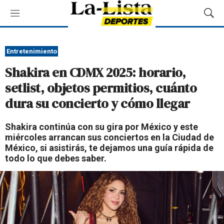
M
M
e
o
n
s
ú
t
Entretenimiento
r
Shakira en CDMX 2025: horario,
a
r
setlist, objetos permitios, cuánto
B
dura su concierto y cómo llegar
ú
s
q
Shakira continúa con su gira por México y este
u
miércoles arrancan sus conciertos en la Ciudad de
e
México, si asistirás, te dejamos una guía rápida de
d
todo lo que debes saber.
a