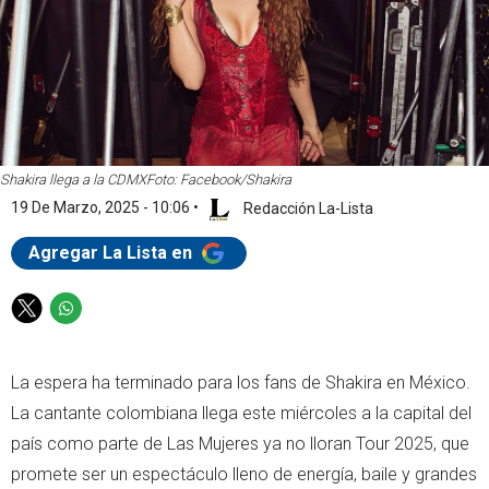
Shakira llega a la CDMX
Foto: Facebook/Shakira
19 De Marzo, 2025 - 10:06
•
Redacción La-Lista
Agregar La Lista en
T
W
w
h
i
a
La espera ha terminado para los fans de Shakira en México.
t
t
t
s
La cantante colombiana llega este miércoles a la capital del
e
a
país como parte de Las Mujeres ya no lloran Tour 2025, que
r
p
promete ser un espectáculo lleno de energía, baile y grandes
p