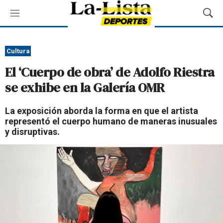
M
M
e
o
n
s
ú
t
Cultura
r
El ‘Cuerpo de obra’ de Adolfo Riestra
a
r
se exhibe en la Galería OMR
B
ú
La exposición aborda la forma en que el artista
s
representó el cuerpo humano de maneras inusuales
q
y disruptivas.
u
e
d
a