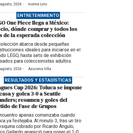
·
 agosto, 2026
Ivonne Lino
ENTRETENIMIENTO
O One Piece llega a México:
cio, dónde comprar y todos los
s de la esperada colección
colección abarca desde pequeñas
strucciones ideales para iniciarse en el
do LEGO, hasta sets de exhibición
sados para coleccionistas adultos.
·
 agosto, 2026
Azucena Villa
RESULTADOS Y ESTADÍSTICAS
gues Cup 2026: Toluca se impone
casa y golea 3-0 a Seattle
nders; resumen y goles del
tido de Fase de Grupos
encuentro apenas comenzaba cuando
ca ya festejaba. Al minuto 3, tras un tiro
esquina cobrado por Ricardo Angulo,
ús Gallardo apareció para poner el 1-0.