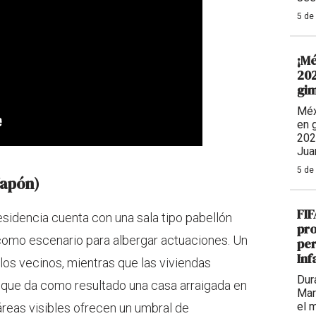
5 de
¡Mé
202
gim
Méx
en 
202
Jua
5 de
Japón)
FIF
residencia cuenta con una sala tipo pabellón
pro
como escenario para albergar actuaciones. Un
per
Inf
 los vecinos, mientras que las viviendas
Dur
 que da como resultado una casa arraigada en
Mar
el 
áreas visibles ofrecen un umbral de