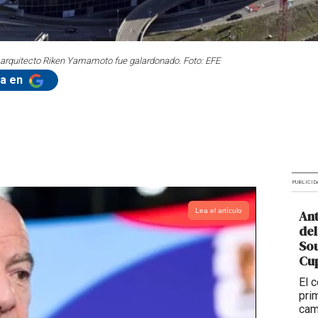
 arquitecto Riken Yamamoto fue galardonado. Foto: EFE
ta en
PUBLICID
Lea el artículo
Ant
del
So
Cup
El 
pri
cam