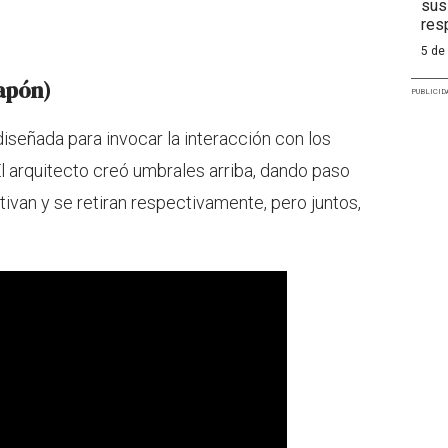
sus
res
5 de
apón)
PUBLICID
señada para invocar la interacción con los
l arquitecto creó umbrales arriba, dando paso
ivan y se retiran respectivamente, pero juntos,