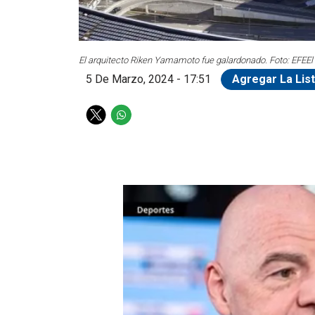
El arquitecto Riken Yamamoto fue galardonado. Foto: EFE
El
5 De Marzo, 2024 - 17:51
Agregar La Lis
T
W
w
h
i
a
t
t
t
s
e
a
r
p
p