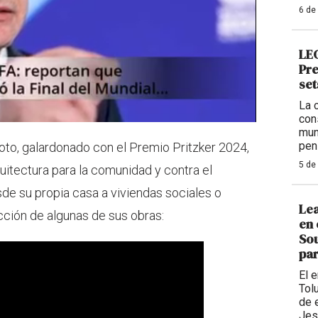
6 de
LEG
Pre
set
La 
con
mun
pen
to, galardonado con el Premio Pritzker 2024,
5 de
uitectura para la comunidad y contra el
de su propia casa a viviendas sociales o
Lea
ección de algunas de sus obras:
en 
Sou
par
El 
Tolu
de 
Jes