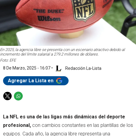
En 2025, la agencia libre se presenta con un escenario atractivo debido al
incremento del límite salarial a 279.2 millones de dólares.
Foto: EFE
8 De Marzo, 2025 - 16:07
•
Redacción La-Lista
Agregar La Lista en
T
W
w
h
i
a
La NFL es una de las ligas más dinámicas del deporte
t
t
t
s
profesional,
con cambios constantes en las plantillas de los
e
a
equipos. Cada año, la agencia libre representa una