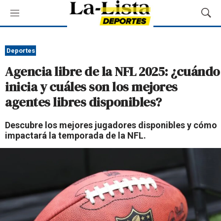
M
M
e
o
n
s
ú
t
Deportes
r
Agencia libre de la NFL 2025: ¿cuándo
a
r
inicia y cuáles son los mejores
B
agentes libres disponibles?
ú
s
q
Descubre los mejores jugadores disponibles y cómo
u
impactará la temporada de la NFL.
e
d
a