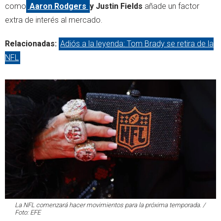
como
Aaron Rodgers
y Justin Fields
añade un factor
extra de interés al mercado.
Relacionadas:
Adiós a la leyenda: Tom Brady se retira de la
NFL
La NFL comenzará hacer movimientos para la próxima temporada. /
Foto: EFE