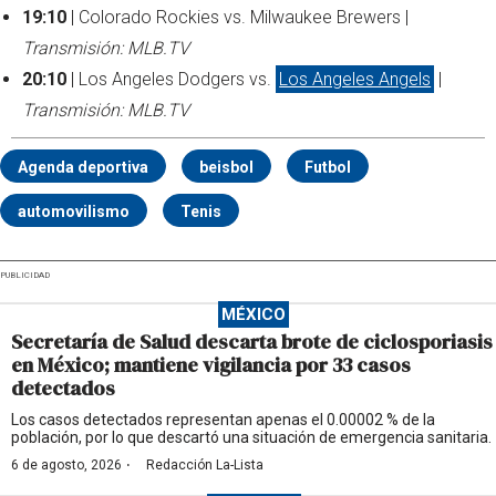
19:10
| Colorado Rockies vs. Milwaukee Brewers |
Transmisión: MLB.TV
20:10
| Los Angeles Dodgers vs.
Los Angeles Angels
|
Transmisión: MLB.TV
Agenda deportiva
beisbol
Futbol
automovilismo
Tenis
PUBLICIDAD
MÉXICO
Secretaría de Salud descarta brote de ciclosporiasis
en México; mantiene vigilancia por 33 casos
detectados
Los casos detectados representan apenas el 0.00002 % de la
población, por lo que descartó una situación de emergencia sanitaria.
·
6 de agosto, 2026
Redacción La-Lista