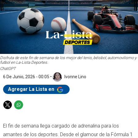
Disfruta de este fin de semana de los mejor del tenis, béisbol, automovilismo y
futbol en La-Lista Deportes.
ChatGPT
6 De Junio, 2026 - 00:05
•
Ivonne Lino
Agregar La Lista en
T
W
w
h
i
a
El fin de semana llega cargado de adrenalina para los
t
t
t
s
amantes de los deportes. Desde el glamour de la Fórmula 1