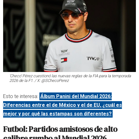
‘Checo’ Pérez cuestionó las nuevas reglas de la FIA para la temporada
2026 de la F1. / X: @SChecoPerez
Esto te interesa:
Álbum Panini del Mundial 2026:
Diferencias entre el de México y el de EU, ¿cuál es
mejor y por qué las estampas son diferentes?
Futbol: Partidos amistosos de alto
calibre rumbo al Mundial 2026