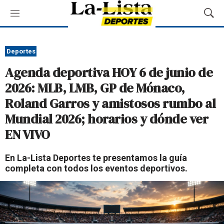
M
M
e
o
n
s
ú
t
Deportes
r
Agenda deportiva HOY 6 de junio de
a
r
2026: MLB, LMB, GP de Mónaco,
B
Roland Garros y amistosos rumbo al
ú
s
Mundial 2026; horarios y dónde ver
q
EN VIVO
u
e
d
En La-Lista Deportes te presentamos la guía
a
completa con todos los eventos deportivos.