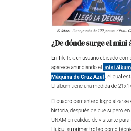
El álbum tiene precio de 199 pesos. / Foto: C
¿De dónde surge el mini
En Tik Tok, un usuario ubicado com
aparece anunciando el
mini álbum
Máquina de Cruz Azul
, el cual e
El álbum tiene una medida de 21x1
El cuadro cementero logró alzarse
historia, después de que superó en 
UNAM en calidad de visitante para al
Huiqui su primer trofeo como técni