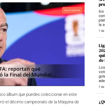
pr
Lea el artículo
los
con
plat
la 
7 de
Lig
202
qui
de
Los
vic
gol
ade
7 de
nico álbum que puedes coleccionar en este
¿Qu
ró el décimo campeonato de la Máquina de