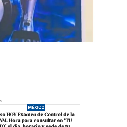
AD
MÉXICO
so HOY Examen de Control de la
M: Hora para consultar en ‘TU
IO’ el día, horario y sede de tu