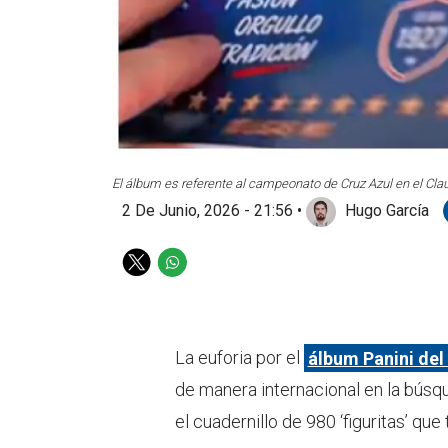
El álbum es referente al campeonato de Cruz Azul en el Cla
2 De Junio, 2026 - 21:56
•
Hugo García
T
W
w
h
i
a
t
t
t
s
La euforia por el
álbum Panini del
e
a
de manera internacional en la búsq
r
p
p
el cuadernillo de 980 ‘figuritas’ qu