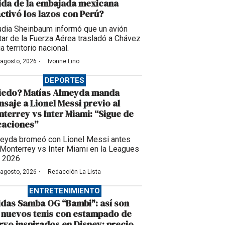
ida de la embajada mexicana
ctivó los lazos con Perú?
udia Sheinbaum informó que un avión
itar de la Fuerza Aérea trasladó a Chávez
a territorio nacional.
·
 agosto, 2026
Ivonne Lino
DEPORTES
iedo? Matías Almeyda manda
saje a Lionel Messi previo al
terrey vs Inter Miami: “Sigue de
caciones”
eyda bromeó con Lionel Messi antes
 Monterrey vs Inter Miami en la Leagues
 2026
·
 agosto, 2026
Redacción La-Lista
ENTRETENIMIENTO
das Samba OG “Bambi": así son
 nuevos tenis con estampado de
rvo inspirados en Disney; precio,