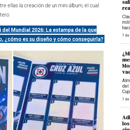
sal
e ellas la creación de un mini álbum, el cual
rea
tero.
Cla
mil
haci
 del Mundial 2026: La estampa de la que
7 de
o, ¿cómo es su diseño y cómo conseguirla?
¿M
men
Mon
va
Alm
del
Cup
7 de
Adi
los
cie