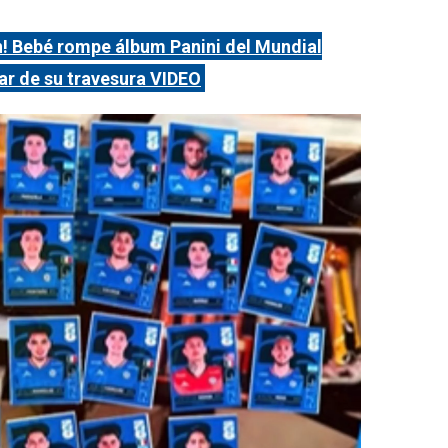
! Bebé rompe álbum Panini del Mundial
ar de su travesura VIDEO