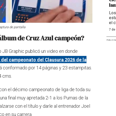
la
Los
est
el 
aptura de pantalla
7 de
 álbum de Cruz Azul campeón?
PUBLICID
o JB Graphic publicó un video en donde
 del campeonato del Clausura 2026 de la
stá conformado por 14 páginas y 23 estampitas.
4 cms.
 con el décimo campeonato de liga de toda su
una final muy apretada 2-1 a los Pumas de la
zarse con el título y darle al entrenador Joel
co en su carrera.