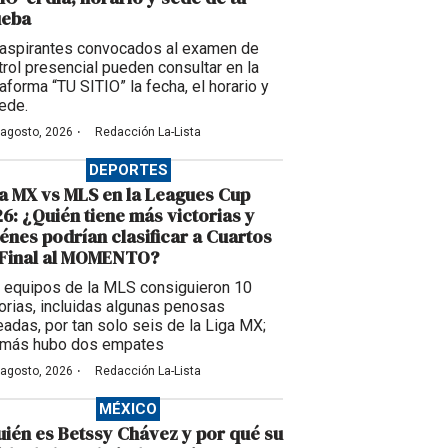
ueba
 aspirantes convocados al examen de
trol presencial pueden consultar en la
aforma “TU SITIO” la fecha, el horario y
sede.
·
 agosto, 2026
Redacción La-Lista
DEPORTES
a MX vs MLS en la Leagues Cup
6: ¿Quién tiene más victorias y
énes podrían clasificar a Cuartos
 Final al MOMENTO?
 equipos de la MLS consiguieron 10
torias, incluidas algunas penosas
eadas, por tan solo seis de la Liga MX;
más hubo dos empates
·
 agosto, 2026
Redacción La-Lista
MÉXICO
ién es Betssy Chávez y por qué su