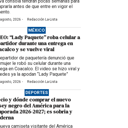
va consola tendrán pocas semanas para
prarla antes de que entre en vigor el
ento.
·
 agosto, 2026
Redacción La-Lista
MÉXICO
EO: “Lady Paquete” roba celular a
artidor durante una entrega en
calco y se vuelve viral
repartidor de paquetería denunció que
 mujer le robó su celular durante una
rega en Coacalco. El video se hizo viral y
redes ya la apodan “Lady Paquete”
·
 agosto, 2026
Redacción La-Lista
DEPORTES
cio y dónde comprar el nuevo
sey negro del América para la
porada 2026-2027; es sobria y
derna
nueva camiseta visitante del América