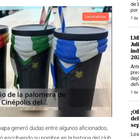
de 
por
Lea el artículo
7 de
LM
Jul
ind
20
Ant
pre
dej
def
7 de
¡Of
del
se
oapa generó dudas entre algunos aficionados,
Los
escribiendo su nombre en la historia del club