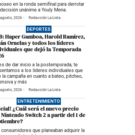
boxeo en la ronda semifinal para derrotar
 decisión unánime a Youly Mena.
·
 agosto, 2026
Redacción La-Lista
DEPORTES
B: Haper Gamboa, Harold Ramírez,
ián Ornelas y todos los líderes
ividuales que dejó la Temporada
26
es de dar inicio a la postemporada, te
sentamos a los líderes individuales que
ó la campaña en cuanto a bateo, pitcheo,
ensiva y más
·
 agosto, 2026
Redacción La-Lista
ENTRETENIMIENTO
icial! ¿Cuál será el nuevo precio
 Nintendo Switch 2 a partir del 1 de
ptiembre?
 consumidores que planeaban adquirir la