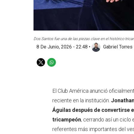
Dos Santos fue una de las piezas clave en el histórico tri
8 De Junio, 2026 - 22:48
•
Gabriel Torres
T
W
w
h
i
a
t
t
t
s
El Club América anunció oficialmen
e
a
reciente en la institución.
Jonathan
r
p
p
Águilas después de convertirse 
tricampeón
, cerrando así un ciclo
referentes más importantes del ves