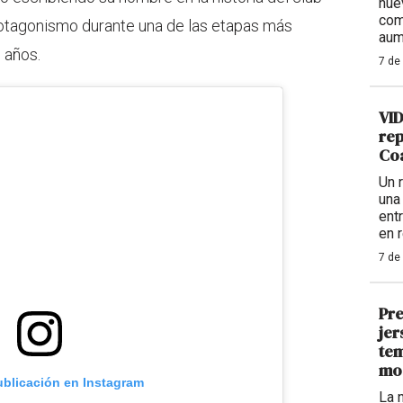
nue
com
protagonismo durante una de las etapas más
aum
 años.
7 de
VID
rep
Coa
Un 
una
ent
en 
7 de
Pre
jer
tem
mo
ublicación en Instagram
La 