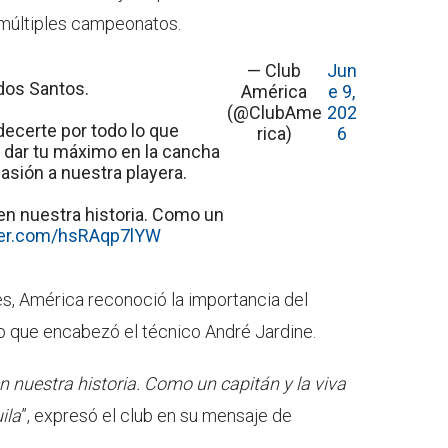
 múltiples campeonatos.
— Club
Jun
dos Santos.
América
e 9,
(@ClubAme
202
ecerte por todo lo que
rica)
6
 dar tu máximo en la cancha
asión a nuestra playera.
n nuestra historia. Como un
tter.com/hsRAqp7lYW
es, América reconoció la importancia del
 que encabezó el técnico André Jardine.
 nuestra historia. Como un capitán y la viva
ila
”, expresó el club en su mensaje de