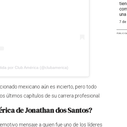
tie
com
una
7 de
PUBLICID
tida por Club América (@clubamerica)
ccionado mexicano aún es incierto, pero todo
os últimos capítulos de su carrera profesional.
érica de Jonathan dos Santos?
 emotivo mensaje a quien fue uno de los líderes