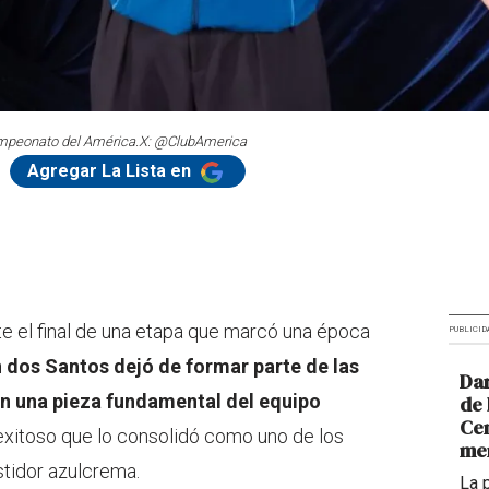
campeonato del América.
X: @ClubAmerica
Agregar La Lista en
te el final de una etapa que marcó una época
PUBLICID
 dos Santos dejó de formar parte de las
Dar
en una pieza fundamental del equipo
de 
Cen
 exitoso que lo consolidó como uno de los
me
tidor azulcrema.
La 