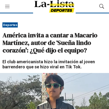
M
M
e
o
n
s
ú
t
Deportes
r
América invita a cantar a Macario
a
r
Martínez, autor de ‘Sueña lindo
B
corazón': ¿Qué dijo el equipo?
ú
s
q
El club americanista hizo la invitación al joven
u
barrendero que se hizo viral en Tik Tok.
e
d
a