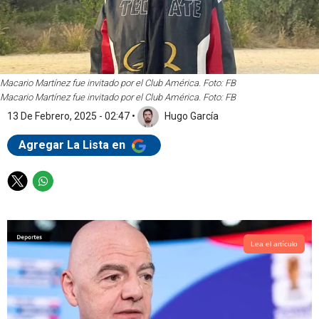
Macario Martínez fue invitado por el Club América. Foto: FB
Macario Martínez fue invitado por el Club América. Foto: FB
13 De Febrero, 2025 - 02:47
•
Hugo García
Agregar La Lista en
T
W
w
h
i
a
t
t
t
s
Lea el artículo
e
a
r
p
p