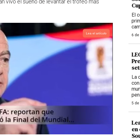
n vivo el sueño de levantar el trofeo más
Cup
El 
pri
cam
Lea el artículo
6 de
LEG
Pre
set
La 
con
mun
pen
5 de
Lea
en 
Sou