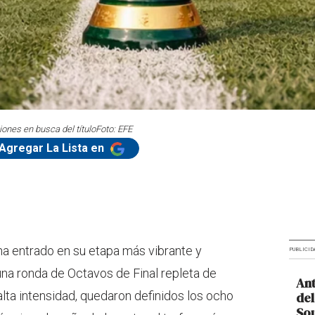
iones en busca del título
Foto: EFE
Agregar La Lista en
a entrado en su etapa más vibrante y
PUBLICID
e una ronda de Octavos de Final repleta de
Ant
lta intensidad, quedaron definidos los ocho
del
So