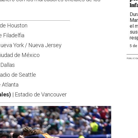
Inf
Dur
Mar
 de Houston
el 
sus
 Filadelfia
res
Nueva York / Nueva Jersey
5 de
Ciudad de México
PUBLICID
 Dallas
tadio de Seattle
 Atlanta
ales)
| Estadio de Vancouver