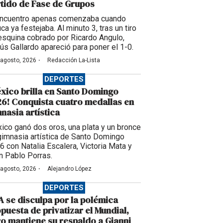
tido de Fase de Grupos
encuentro apenas comenzaba cuando
ca ya festejaba. Al minuto 3, tras un tiro
esquina cobrado por Ricardo Angulo,
ús Gallardo apareció para poner el 1-0.
·
 agosto, 2026
Redacción La-Lista
DEPORTES
xico brilla en Santo Domingo
6! Conquista cuatro medallas en
nasia artística
ico ganó dos oros, una plata y un bronce
gimnasia artística de Santo Domingo
6 con Natalia Escalera, Victoria Mata y
n Pablo Porras.
·
 agosto, 2026
Alejandro López
DEPORTES
A se disculpa por la polémica
puesta de privatizar el Mundial,
o mantiene su respaldo a Gianni