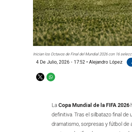
Inician los Octavos de Final del Mundial 2026 con 16 selecc
4 De Julio, 2026 - 17:52
•
Alejandro López
T
W
w
h
i
a
t
t
t
s
La
Copa Mundial de la FIFA 2026
h
e
a
definitiva. Tras el silbatazo final d
r
p
p
dramatismo, sorpresas y fútbol de a