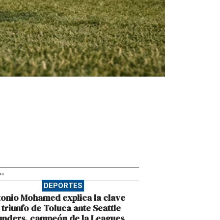
AD
DEPORTES
onio Mohamed explica la clave
 triunfo de Toluca ante Seattle
unders, campeón de la Leagues