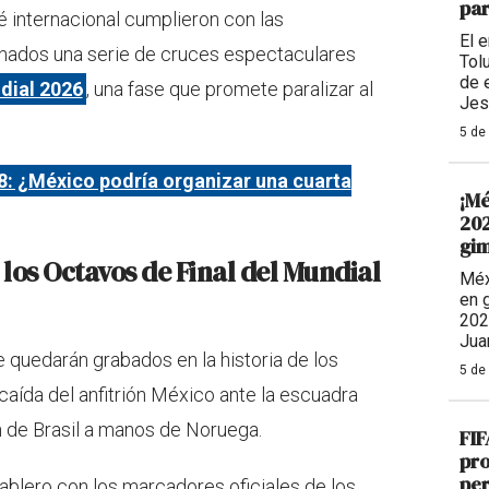
par
 internacional cumplieron con las
El 
ionados una serie de cruces espectaculares
Tolu
de 
dial 2026
, una fase que promete paralizar al
Jes
5 de
: ¿México podría organizar una cuarta
¡Mé
202
gim
los Octavos de Final del Mundial
Méx
en 
202
Jua
quedarán grabados en la historia de los
5 de
caída del anfitrión México ante la escuadra
ón de Brasil a manos de Noruega.
FIF
pro
per
ablero con los marcadores oficiales de los