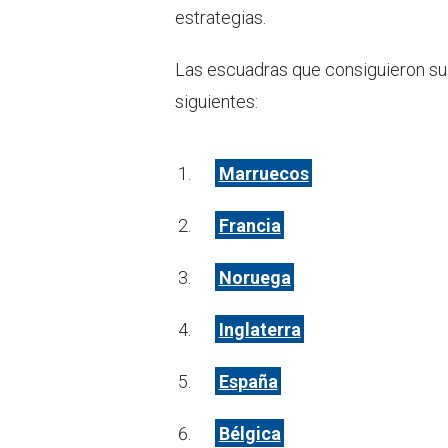
estrategias.
Las escuadras que consiguieron su b
siguientes:
Marruecos
Francia
Noruega
Inglaterra
España
Bélgica