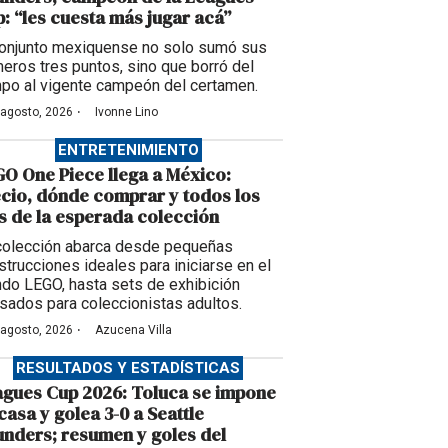
: “les cuesta más jugar acá”
conjunto mexiquense no solo sumó sus
meros tres puntos, sino que borró del
po al vigente campeón del certamen.
·
 agosto, 2026
Ivonne Lino
ENTRETENIMIENTO
O One Piece llega a México:
cio, dónde comprar y todos los
s de la esperada colección
colección abarca desde pequeñas
strucciones ideales para iniciarse en el
do LEGO, hasta sets de exhibición
sados para coleccionistas adultos.
·
 agosto, 2026
Azucena Villa
RESULTADOS Y ESTADÍSTICAS
gues Cup 2026: Toluca se impone
casa y golea 3-0 a Seattle
nders; resumen y goles del