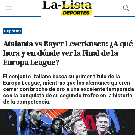
M
M
e
o
n
s
ú
t
Deportes
r
Atalanta vs Bayer Leverkusen: ¿A qué
a
r
hora y en dónde ver la Final de la
B
Europa League?
ú
s
q
El conjunto italiano busca su primer título de la
u
Europa League, mientras que los alemanes quieren
e
cerrar con broche de oro a una excelente temporada
d
con la conquista de su segundo trofeo en la historia
a
de la competencia.