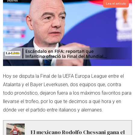
t
s
Lea el artículo
e
a
r
p
p
Hoy se disputa la Final de la UEFA Europa League entre el
Atalanta y el Bayer Leverkusen, dos equipos que, contra
todo pronóstico, dejaron fuera a los máximos favoritos para
llevarse el trofeo, por lo que te decimos a qué hora y en
dónde ver el partido entre italianos y alemanes.
El mexicano Rodolfo Chessani gana el