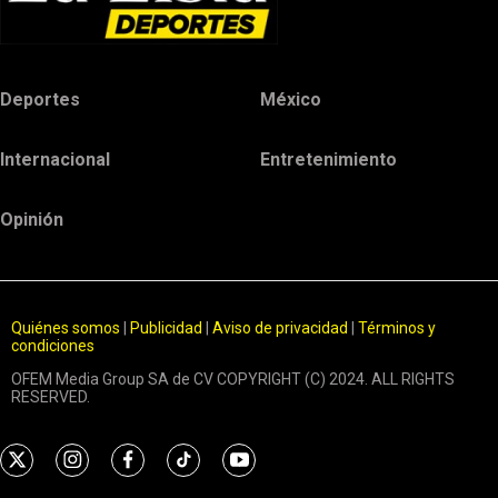
Deportes
México
Internacional
Entretenimiento
Opinión
Quiénes somos
|
Publicidad
|
Aviso de privacidad
|
Términos y
condiciones
OFEM Media Group SA de CV COPYRIGHT (C) 2024. ALL RIGHTS
RESERVED.
t
i
f
t
y
w
n
a
i
o