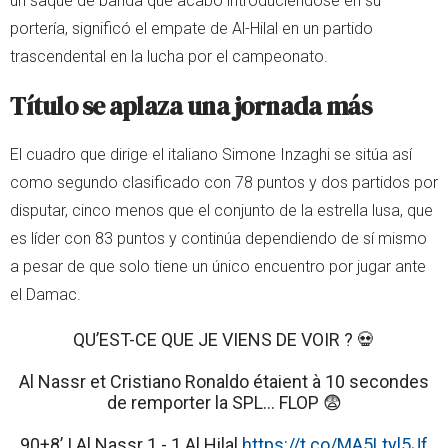
un saque de banda que acabó introduciéndose en su
portería, significó el empate de Al-Hilal en un partido
trascendental en la lucha por el campeonato.
Título se aplaza una jornada más
El cuadro que dirige el italiano Simone Inzaghi se sitúa así
como segundo clasificado con 78 puntos y dos partidos por
disputar, cinco menos que el conjunto de la estrella lusa, que
es líder con 83 puntos y continúa dependiendo de sí mismo
a pesar de que solo tiene un único encuentro por jugar ante
el Damac.
QU’EST-CE QUE JE VIENS DE VOIR ? 💀
Al Nassr et Cristiano Ronaldo étaient à 10 secondes
de remporter la SPL… FLOP 😨
90+8’ | Al Nassr 1 - 1 Al Hilal
https://t.co/MA5Ltyl5Jf