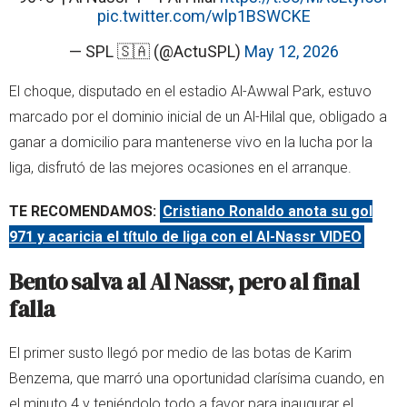
pic.twitter.com/wlp1BSWCKE
— SPL 🇸🇦 (@ActuSPL)
May 12, 2026
El choque, disputado en el estadio Al-Awwal Park, estuvo
marcado por el dominio inicial de un Al-Hilal que, obligado a
ganar a domicilio para mantenerse vivo en la lucha por la
liga, disfrutó de las mejores ocasiones en el arranque.
TE RECOMENDAMOS:
Cristiano Ronaldo anota su gol
971 y acaricia el título de liga con el Al-Nassr VIDEO
Bento salva al Al Nassr, pero al final
falla
El primer susto llegó por medio de las botas de Karim
Benzema, que marró una oportunidad clarísima cuando, en
el minuto 4 y teniéndolo todo a favor para inaugurar el