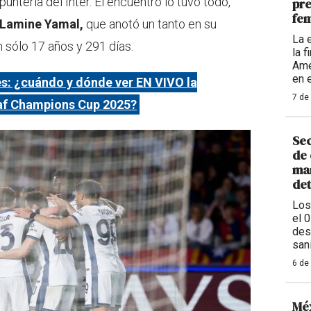
puntería del Inter. El encuentro lo tuvo todo,
pre
fem
Lamine Yamal,
que anotó un tanto en su
La 
 sólo 17 años y 291 días.
la 
Amé
en 
es: ¿cuándo y dónde ver EN VIVO la
7 de
caf Champions Cup 2025?
Sec
de 
man
de
Los
el 
des
sani
6 de
Méx