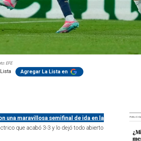
to: EFE
Lista
Agregar La Lista en
on una maravillosa semifinal de ida en la
PUBLICID
léctrico que acabó 3-3 y lo dejó todo abierto
¿M
men