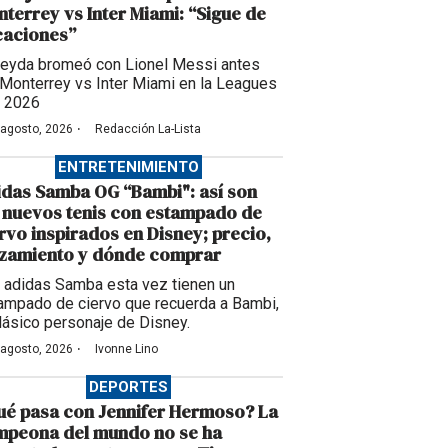
terrey vs Inter Miami: “Sigue de
caciones”
eyda bromeó con Lionel Messi antes
 Monterrey vs Inter Miami en la Leagues
 2026
·
 agosto, 2026
Redacción La-Lista
ENTRETENIMIENTO
das Samba OG “Bambi": así son
 nuevos tenis con estampado de
rvo inspirados en Disney; precio,
nzamiento y dónde comprar
 adidas Samba esta vez tienen un
ampado de ciervo que recuerda a Bambi,
clásico personaje de Disney.
·
 agosto, 2026
Ivonne Lino
DEPORTES
é pasa con Jennifer Hermoso? La
mpeona del mundo no se ha