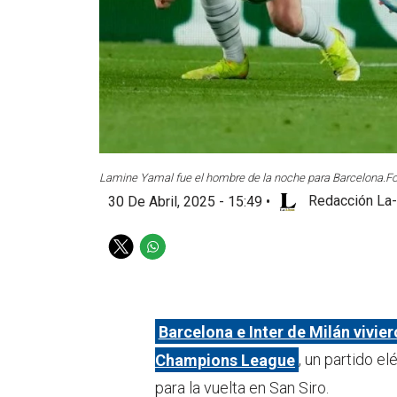
Lamine Yamal fue el hombre de la noche para Barcelona.
Fo
30 De Abril, 2025 - 15:49
•
Redacción La-
T
W
w
h
i
a
t
t
t
s
Barcelona e Inter de Milán vivier
e
a
Champions League
, un partido e
r
p
p
para la vuelta en San Siro.