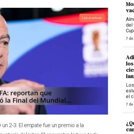
Mon
va
Lea el artículo
Alm
del
Cup
7 de
Adi
los
cie
la
Los
est
el 
7 de
¿Qu
 un 2-3. El empate fue un premio a la
ca