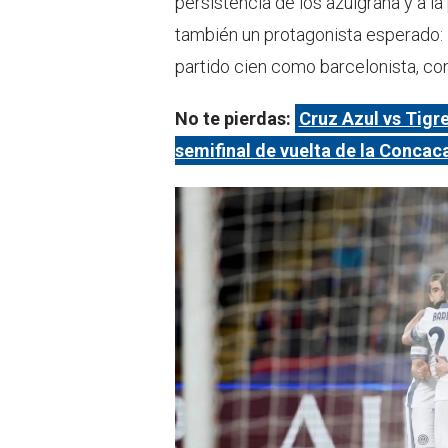
persistencia de los azulgrana y a la 
también un protagonista esperado:
partido cien como barcelonista, con
No te pierdas:
Cruz Azul vs Tigr
semifinal de vuelta de la Conca