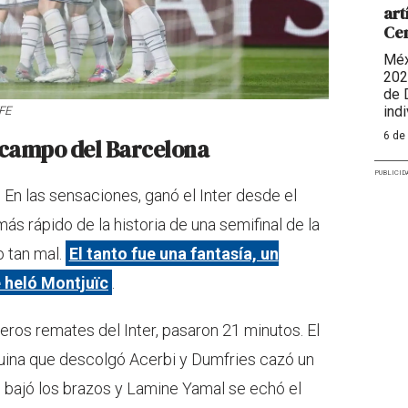
art
Ce
Méx
202
de 
indi
EFE
6 de
l campo del Barcelona
PUBLICID
. En las sensaciones, ganó el Inter desde el
ás rápido de la historia de una semifinal de la
 tan mal.
El tanto fue una fantasía, un
 heló Montjuïc
.
imeros remates del Inter, pasaron 21 minutos. El
uina que descolgó Acerbi y Dumfries cazó un
o bajó los brazos y Lamine Yamal se echó el