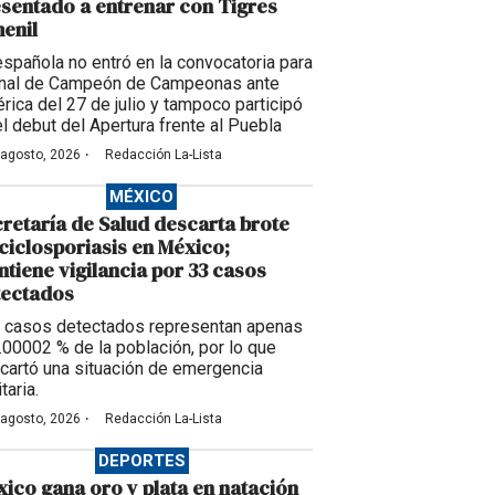
sentado a entrenar con Tigres
enil
española no entró en la convocatoria para
final de Campeón de Campeonas ante
rica del 27 de julio y tampoco participó
el debut del Apertura frente al Puebla
·
 agosto, 2026
Redacción La-Lista
MÉXICO
retaría de Salud descarta brote
ciclosporiasis en México;
tiene vigilancia por 33 casos
tectados
 casos detectados representan apenas
0.00002 % de la población, por lo que
cartó una situación de emergencia
taria.
·
 agosto, 2026
Redacción La-Lista
DEPORTES
ico gana oro y plata en natación