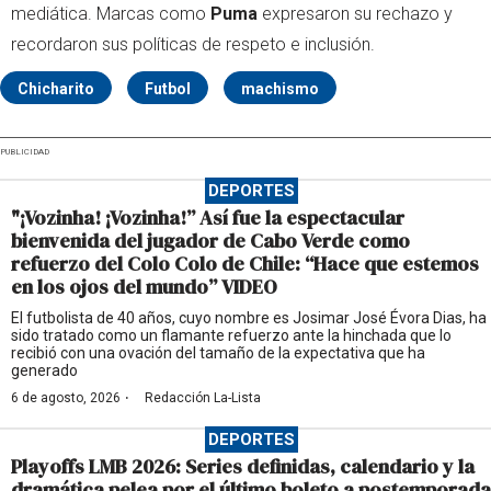
mediática. Marcas como
Puma
expresaron su rechazo y
recordaron sus políticas de respeto e inclusión.
Chicharito
Futbol
machismo
PUBLICIDAD
DEPORTES
"¡Vozinha! ¡Vozinha!” Así fue la espectacular
bienvenida del jugador de Cabo Verde como
refuerzo del Colo Colo de Chile: “Hace que estemos
en los ojos del mundo” VIDEO
El futbolista de 40 años, cuyo nombre es Josimar José Évora Dias, ha
sido tratado como un flamante refuerzo ante la hinchada que lo
recibió con una ovación del tamaño de la expectativa que ha
generado
·
6 de agosto, 2026
Redacción La-Lista
DEPORTES
Playoffs LMB 2026: Series definidas, calendario y la
dramática pelea por el último boleto a postemporada