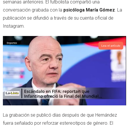
semanas anteriores. El futbolista compartió una
r
p
conversación grabada con la
psicóloga María Gómez
. La
p
publicación se difundió a través de su cuenta oficial de
Instagram.
Lea el artículo
La grabación se publicó días después de que Hernández
fuera señalado por reforzar estereotipos de género. El