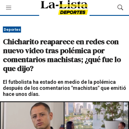
M
M
e
o
n
s
ú
t
Deportes
r
Chicharito reaparece en redes con
a
r
nuevo video tras polémica por
B
comentarios machistas; ¿qué fue lo
ú
s
que dijo?
q
u
El futbolista ha estado en medio de la polémica
e
después de los comentarios "machistas" que emitió
d
hace unos días.
a