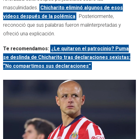
masculinidades.
Chicharito eliminó algunos de esos
videos después de la polémica
. Posteriormente,
reconoció que sus palabras fueron malinterpretadas y
ofreció una explicación.
Te recomendamos:
¿Le quitaron el patrocinio? Puma
se deslinda de Chicharito tras declaraciones sexistas:
“No compartimos sus declaraciones”