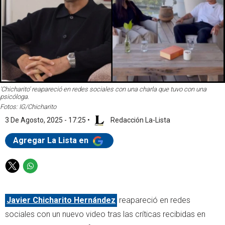
'Chicharito' reapareció en redes sociales con una charla que tuvo con una
psicóloga.
Fotos: IG/Chicharito
3 De Agosto, 2025 - 17:25
•
Redacción La-Lista
Agregar La Lista en
T
W
w
h
i
a
Javier Chicharito Hernández
reapareció en redes
t
t
t
s
sociales con un nuevo video tras las críticas recibidas en
e
a