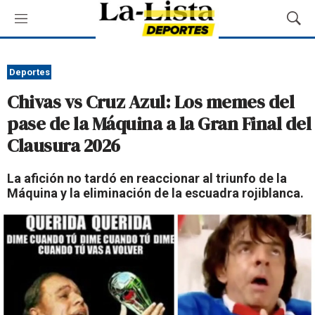
M
M
e
o
n
s
ú
t
Deportes
r
Chivas vs Cruz Azul: Los memes del
a
r
pase de la Máquina a la Gran Final del
B
Clausura 2026
ú
s
q
La afición no tardó en reaccionar al triunfo de la
u
Máquina y la eliminación de la escuadra rojiblanca.
e
d
a