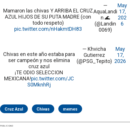
—
May
Mamaron las chivas Y ARRIBA EL CRUZ
AquaLandi
17,
AZUL HIJOS DE SU PUTA MADRE (con
n 🌊
202
todo respeto)
(@Landin
6
pic.twitter.com/nHakmtDH83
0069)
— Khvicha
May
Chivas en este año estaba para
Gutierrez
17,
ser campeón y nos elimina
(@PSG_Tepito)
2026
cruz azul
¡TE ODIO SELECCION
MEXICANA!
pic.twitter.com/JC
S0MknhRj
Cruz Azul
Chivas
memes
PUBLICIDAD