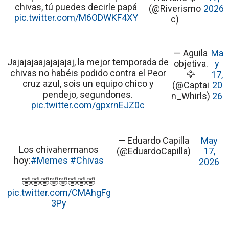
chivas, tú puedes decirle papá
(@Riverismo
2026
pic.twitter.com/M6ODWKF4XY
c)
— Aguila
Ma
Jajajajaajajajajaj, la mejor temporada de
objetiva.
y
chivas no habéis podido contra el Peor
🦅
17,
cruz azul, sois un equipo chico y
(@Captai
20
pendejo, segundones.
n_Whirls)
26
pic.twitter.com/gpxrnEJZ0c
— Eduardo Capilla
May
Los chivahermanos
(@EduardoCapilla)
17,
hoy:
#Memes
#Chivas
2026
🤣🤣🤣🤣🤣🤣🤣🤣
pic.twitter.com/CMAhgFg
3Py