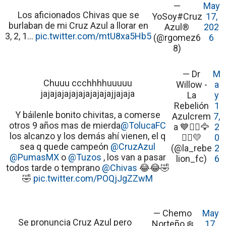
—
May
Los aficionados Chivas que se
YoSoy#Cruz
17,
burlaban de mi Cruz Azul a llorar en
Azul®
202
3, 2, 1...
pic.twitter.com/mtU8xa5Hb5
(@rgomez6
6
8)
— Dr
M
Chuuu ccchhhhuuuuu
Willow -
a
jajajajajajajajajajajjajaja
La
y
Rebelión
1
Y báilenle bonito chivitas, a comerse
Azulcrem
7,
otros 9 años mas de mierda
@TolucaFC
a 💙🏴‍☠️🦅
2
los alcanzo y los demás ahí vienen, el q
🏴‍☠️💛
0
sea q quede campeón
@CruzAzul
(@la_rebe
2
@PumasMX
o
@Tuzos
, los van a pasar
lion_fc)
6
todos tarde o temprano
@Chivas
😂😂🤣
🤣
pic.twitter.com/POQjJgZZwM
— Chemo
May
Se pronuncia Cruz Azul pero
Norteño ❄️
17,