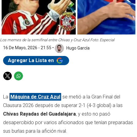
Los memes de la semifinal entre Chivas y Cruz Azul.
Foto: Especial
16 De Mayo, 2026 - 21:55
•
Hugo García
Agregar La Lista en
T
W
w
h
i
a
La
Máquina de Cruz Azul
se metió a la Gran Final del
t
t
t
s
Clausura 2026 después de superar 2-1 (4-3 global) a las
e
a
Chivas Rayadas del Guadalajara
, y esto no pasó
r
p
desapercibido por varios aficionados que tenían preparadas
p
sus burlas para la afición rival.