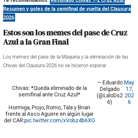
Te recomendamos:
Resultado Chivas 1-2 Cruz Azul:
Resumen y goles de la semifinal de vuelta del Clausura
2026
Estos son los memes del pase de Cruz
Azul a la Gran Final
Los memes del pase de la Máquina y la eliminación de las
Chivas del Clausura 2026 no se hicieron esperar.
— Eduardo
May
Chivas: *Queda eliminado de la
Delgado
17,
semifinal ante Cruz Azul*
(@LaloDs2
202
6)
6
Hormiga, Piojo, Romo, Tala y Brian
frente al Asco Aguirre en algún lugar
del CAR:
pic.twitter.com/xVobz4b6XO