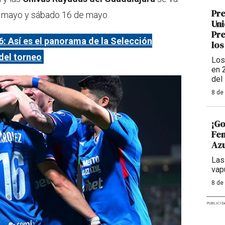
Pre
de mayo y sábado 16 de mayo.
Uni
Pre
: Así es el panorama de la Selección
los
del torneo
Los
en 
del
8 de
¡Go
Fem
Azu
Las
vap
8 de
PUBLICID