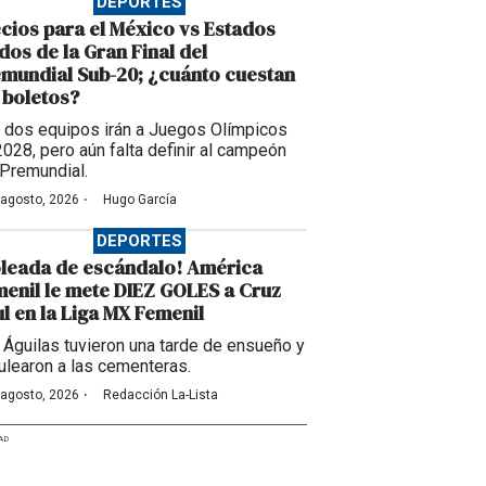
DEPORTES
cios para el México vs Estados
dos de la Gran Final del
mundial Sub-20; ¿cuánto cuestan
 boletos?
 dos equipos irán a Juegos Olímpicos
2028, pero aún falta definir al campeón
 Premundial.
·
 agosto, 2026
Hugo García
DEPORTES
leada de escándalo! América
enil le mete DIEZ GOLES a Cruz
l en la Liga MX Femenil
 Águilas tuvieron una tarde de ensueño y
ulearon a las cementeras.
·
 agosto, 2026
Redacción La-Lista
AD