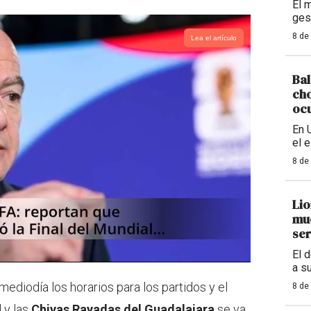
El 
ges
8 de
Lea el artículo
Bal
cho
ocu
En 
el 
8 de
Lio
mue
ser
El 
a s
ediodía los horarios para los partidos y el
8 de
 y las
Chivas Rayadas del Guadalajara
se va