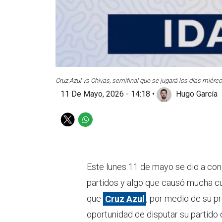
Cruz Azul vs Chivas, semifinal que se jugará los días miérc
11 De Mayo, 2026 - 14:18
•
Hugo García
T
W
w
h
i
a
t
t
t
s
Este lunes 11 de mayo se dio a cono
e
a
partidos y algo que causó mucha cur
r
p
p
que
Cruz Azul
, por medio de su pr
oportunidad de disputar su partido 