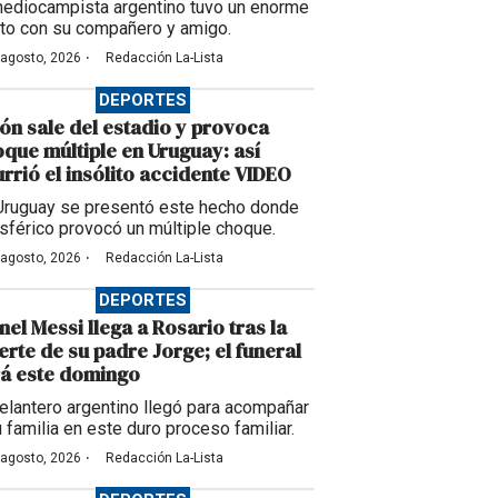
mediocampista argentino tuvo un enorme
to con su compañero y amigo.
·
 agosto, 2026
Redacción La-Lista
DEPORTES
ón sale del estadio y provoca
que múltiple en Uruguay: así
rrió el insólito accidente VIDEO
Uruguay se presentó este hecho donde
esférico provocó un múltiple choque.
·
 agosto, 2026
Redacción La-Lista
DEPORTES
nel Messi llega a Rosario tras la
rte de su padre Jorge; el funeral
á este domingo
delantero argentino llegó para acompañar
u familia en este duro proceso familiar.
·
 agosto, 2026
Redacción La-Lista