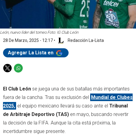
León, nuevo líder del torneo.
Foto: IG Club León
28 De Marzo, 2025 - 12:17
•
Redacción La-Lista
Agregar La Lista en
T
W
w
h
i
a
El Club León
se juega una de sus batallas más importantes
t
t
t
s
fuera de la cancha. Tras su exclusión del
Mundial de Clubes
e
a
2025,
el equipo mexicano llevará su caso ante el
Tribunal
r
p
de Arbitraje Deportivo (TAS)
en mayo, buscando revertir
p
la decisión de la FIFA. Aunque la cita está próxima, la
incertidumbre sigue presente.