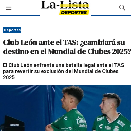
M
M
e
o
n
s
ú
t
Deportes
r
Club León ante el TAS: ¿cambiará su
a
r
destino en el Mundial de Clubes 2025?
B
ú
El Club León enfrenta una batalla legal ante el TAS
s
para revertir su exclusión del Mundial de Clubes
q
2025
u
e
d
a