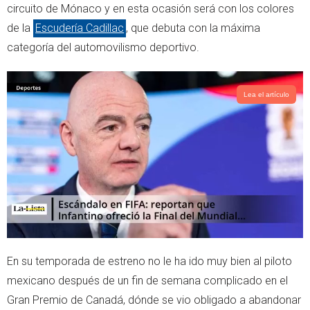
e
a
circuito de Mónaco y en esta ocasión será con los colores
r
p
de la
Escudería Cadillac
, que debuta con la máxima
p
categoría del automovilismo deportivo.
Lea el artículo
En su temporada de estreno no le ha ido muy bien al piloto
mexicano después de un fin de semana complicado en el
Gran Premio de Canadá, dónde se vio obligado a abandonar