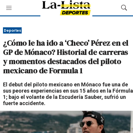
M
M
e
o
n
s
ú
t
Deportes
r
¿Cómo le ha ido a ‘Checo’ Pérez en el
a
r
GP de Mónaco? Historial de carreras
B
y momentos destacados del piloto
ú
s
mexicano de Formula 1
q
u
El debut del piloto mexicano en Mónaco fue una de
e
sus peores experiencias en sus 15 años en la Fórmula
d
1; bajo el volante de la Escudería Sauber, sufrió un
a
fuerte accidente.