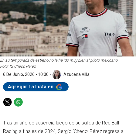
En su temporada de estreno no le ha ido muy bien al piloto mexicano.
Foto: IG Checo Pérez
6 De Junio, 2026 - 10:00
•
Azucena Villa
Agregar La Lista en
T
W
w
h
i
a
Tras un año de ausencia luego de su salida de Red Bull
t
t
t
s
Racing a finales de 2024, Sergio ‘Checo’ Pérez regresa al