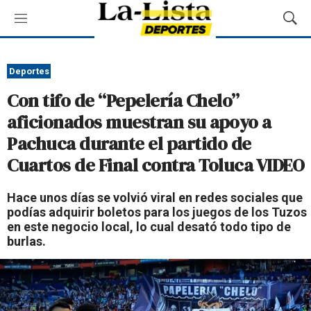
M
M
e
o
n
s
ú
t
Deportes
r
Con tifo de “Pepelería Chelo”
a
r
aficionados muestran su apoyo a
B
Pachuca durante el partido de
ú
s
Cuartos de Final contra Toluca VIDEO
q
u
Hace unos días se volvió viral en redes sociales que
e
podías adquirir boletos para los juegos de los Tuzos
d
en este negocio local, lo cual desató todo tipo de
a
burlas.