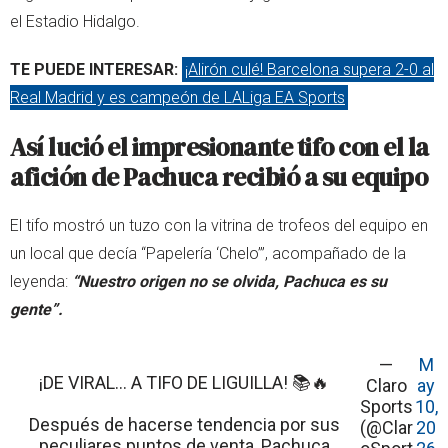
el Estadio Hidalgo.
TE PUEDE INTERESAR:
¡Alirón culé! Barcelona supera 2-0 al
Real Madrid y es campeón de LALiga EA Sports
Así lució el impresionante tifo con el la
afición de Pachuca recibió a su equipo
El tifo mostró un tuzo con la vitrina de trofeos del equipo en
un local que decía “Papelería ‘Chelo’”, acompañado de la
leyenda:
“Nuestro origen no se olvida, Pachuca es su
gente”.
—
M
¡DE VIRAL… A TIFO DE LIGUILLA! 📚🔥
Claro
ay
Sports
10,
Después de hacerse tendencia por sus
(@Clar
20
peculiares puntos de venta, Pachuca