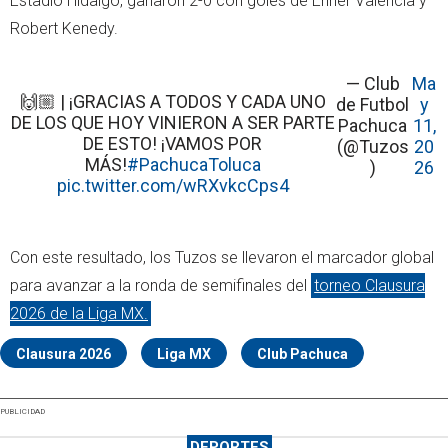
Estadio Hidalgo, ganaron 2-0 con goles de Enner Valencia y
Robert Kenedy.
— Club
Ma
🙌🏼 | ¡GRACIAS A TODOS Y CADA UNO
de Futbol
y
DE LOS QUE HOY VINIERON A SER PARTE
Pachuca
11,
DE ESTO! ¡VAMOS POR
(@Tuzos
20
MÁS!
#PachucaToluca
)
26
pic.twitter.com/wRXvkcCps4
Con este resultado, los Tuzos se llevaron el marcador global
para avanzar a la ronda de semifinales del
torneo Clausura
2026 de la Liga MX.
Clausura 2026
Liga MX
Club Pachuca
PUBLICIDAD
DEPORTES