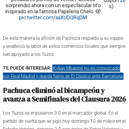
oSport
26
sorprendió ahora con un espectacular tifo
s)
inspirado en la famosa Papelería Chelo. 🫣
pic.twitter.com/aaXUDQRqDM
De esta manera la afición de Pachuca respaldo a su equipo
y enalteció la labor de estos comercios locales que siempre
han apoyado a los Tuzos.
TE PUEDE INTERESAR:
Kylian Mbappé no es convocado
por Real Madrid y queda fuera de El Clásico ante Barcelona
Pachuca eliminó al bicampeón y
avanza a Semifinales del Clausura 2026
Los Tuzos se impusieron 3-0 en el marcador global. En el
partido de vuelta que se jugó hoy domingo 10 de mayo en el