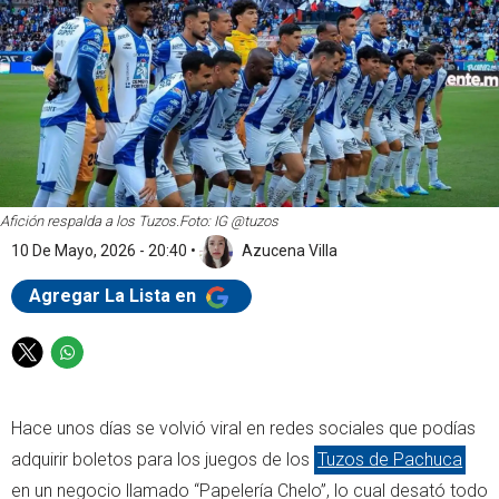
Afición respalda a los Tuzos.
Foto: IG @tuzos
10 De Mayo, 2026 - 20:40
•
Azucena Villa
Agregar La Lista en
T
W
w
h
i
a
Hace unos días se volvió viral en redes sociales que podías
t
t
t
s
adquirir boletos para los juegos de los
Tuzos de Pachuca
e
a
en un negocio llamado “Papelería Chelo”, lo cual desató todo