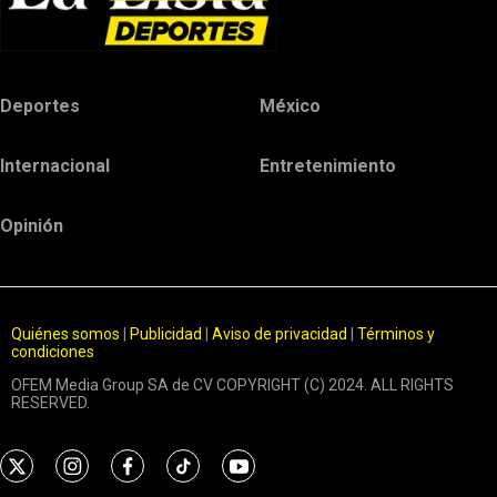
Deportes
México
Internacional
Entretenimiento
Opinión
Quiénes somos
|
Publicidad
|
Aviso de privacidad
|
Términos y
condiciones
OFEM Media Group SA de CV COPYRIGHT (C) 2024. ALL RIGHTS
RESERVED.
t
i
f
t
y