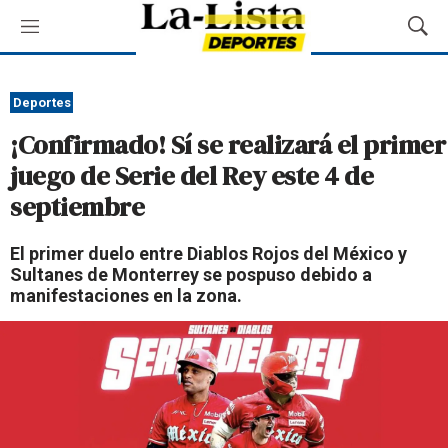
M
M
e
o
n
s
ú
t
Deportes
r
¡Confirmado! Sí se realizará el primer
a
r
juego de Serie del Rey este 4 de
B
septiembre
ú
s
q
El primer duelo entre Diablos Rojos del México y
u
Sultanes de Monterrey se pospuso debido a
e
manifestaciones en la zona.
d
a