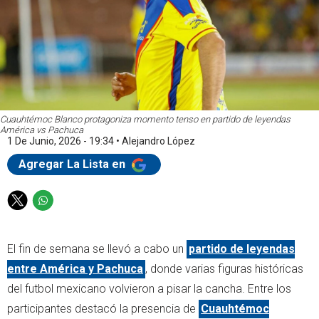
Cuauhtémoc Blanco protagoniza momento tenso en partido de leyendas
América vs Pachuca
1 De Junio, 2026 - 19:34
•
Alejandro López
Agregar La Lista en
T
W
w
h
i
a
El fin de semana se llevó a cabo un
partido de leyendas
t
t
t
s
entre América y Pachuca
, donde varias figuras históricas
e
a
del futbol mexicano volvieron a pisar la cancha. Entre los
r
p
participantes destacó la presencia de
Cuauhtémoc
p