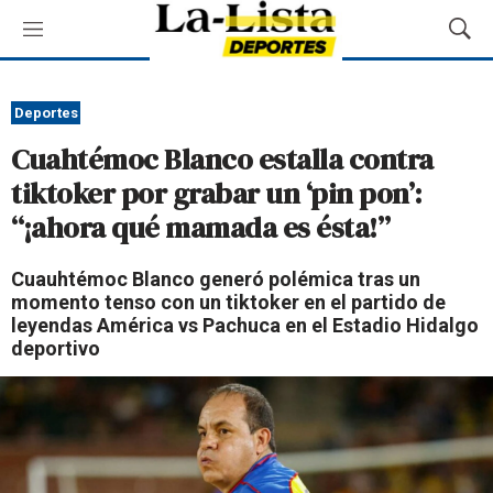
M
M
e
o
n
s
ú
t
Deportes
r
Cuahtémoc Blanco estalla contra
a
r
tiktoker por grabar un ‘pin pon’:
B
“¡ahora qué mamada es ésta!”
ú
s
q
Cuauhtémoc Blanco generó polémica tras un
u
momento tenso con un tiktoker en el partido de
e
leyendas América vs Pachuca en el Estadio Hidalgo
d
deportivo
a