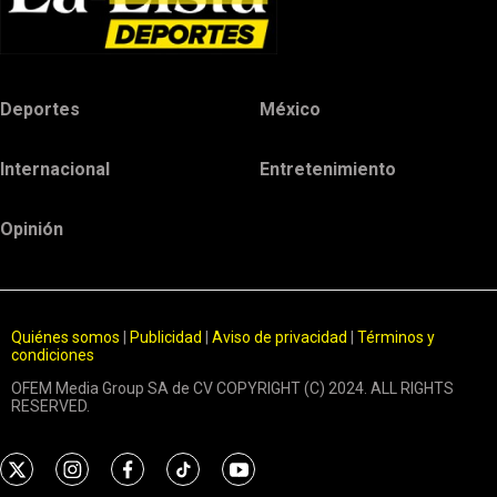
Deportes
México
Internacional
Entretenimiento
Opinión
Quiénes somos
|
Publicidad
|
Aviso de privacidad
|
Términos y
condiciones
OFEM Media Group SA de CV COPYRIGHT (C) 2024. ALL RIGHTS
RESERVED.
t
i
f
t
y