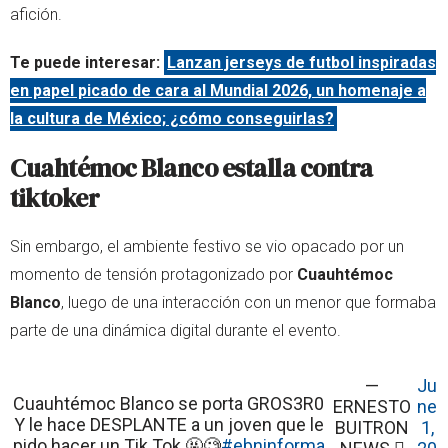
afición.
Te puede interesar:
Lanzan jerseys de futbol inspiradas
en papel picado de cara al Mundial 2026, un homenaje a
la cultura de México; ¿cómo conseguirlas?
Cuahtémoc Blanco estalla contra
tiktoker
Sin embargo, el ambiente festivo se vio opacado por un
momento de tensión protagonizado por
Cuauhtémoc
Blanco
, luego de una interacción con un menor que formaba
parte de una dinámica digital durante el evento.
—
Ju
Cuauhtémoc Blanco se porta GROS3R0
ERNESTO
ne
Y le hace DESPLANTE a un joven que le
BUITRON
1,
pido hacer un Tik Tok 🤬🧐
#ebninforma