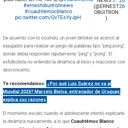
NEWS 
20
#ernestobuitronnews
(@ERNEST
26
#cuauhtemocblanco
OBUITRON
pic.twitter.com/QvTEsYyJpH
)
De acuerdo con lo ocurrido, un joven tiktoker se acercó al
exjugador para realizar un juego de palabras tipo “ping pong”,
donde debía responder rápidamente “ping” y “pong”. El
exfutbolista no entendió la dinámica al inicio y reaccionó con
desconcierto.
Te recomendamos:
¿Por qué Luis Suárez no va al
Mundial 2026? Marcelo Bielsa, entrenador de Uruguay,
explica sus razones
El momento escaló cuando el adolescente intentó explicarle
la dinámica nuevamente, a lo que
Cuauhtémoc Blanco