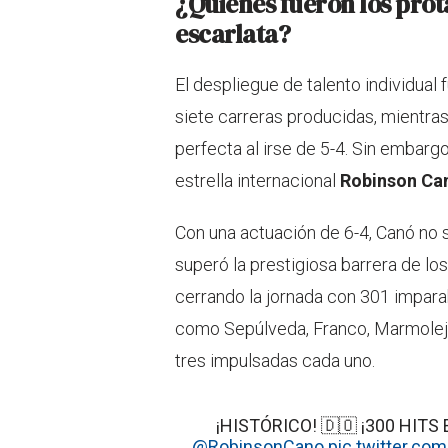
¿Quiénes fueron los prot
escarlata?
El despliegue de talento individual
siete carreras producidas, mientra
perfecta al irse de 5-4. Sin embarg
estrella internacional
Robinson Ca
Con una actuación de 6-4, Canó no s
superó la prestigiosa barrera de lo
cerrando la jornada con 301 impara
como Sepúlveda, Franco, Marmolejo
tres impulsadas cada uno.
¡HISTÓRICO! 🇩🇴 ¡300 HITS 
@RobinsonCano
pic.twitter.c