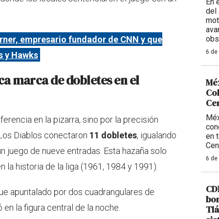
En 
del 
mot
ava
rner, empresario fundador de CNN y que
obs
6 de
es y Hawks
ica marca de dobletes en el
Méx
Col
Ce
Méx
ferencia en la pizarra, sino por la precisión
con
. Los Diablos conectaron
11 dobletes
, igualando
en 
Cen
un juego de nueve entradas. Esta hazaña solo
6 de
 la historia de la liga (1961, 1984 y 1991).
CDM
fue apuntalado por dos cuadrangulares de
bom
ó en la figura central de la noche.
Tlá