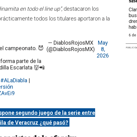
sis
namita en todo el line up”
, destacaron los
Cla
bus
prácticamente todos los titulares aportaron a la
dre
hab
6 de
— DiablosRojosMX
May
 el campeonato. 😈
(@DiablosRojosMX)
8,
PUBLICID
2026
forma parte de la
illa Escarlata 👹📲
#ALaDiabla
|
rsión
ZAvEi9
pone segundo juego de la serie entre
uila de Veracruz ¿qué pasó?