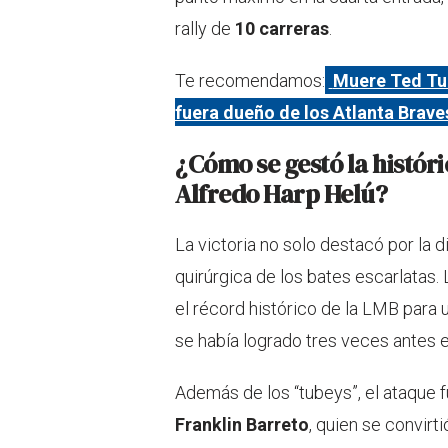
rally de
10 carreras
.
Te recomendamos:
Muere Ted Tu
fuera dueño de los Atlanta Brav
¿Cómo se gestó la histór
Alfredo Harp Helú?
La victoria no solo destacó por la di
quirúrgica de los bates escarlatas
el récord histórico de la LMB para 
se había logrado tres veces antes en
Además de los “tubeys”, el ataque 
Franklin Barreto
, quien se convirti