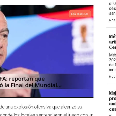
el 
des
sani
Lea el artículo
6 de
Méx
art
Ce
Méx
202
de 
indi
6 de
Muj
pro
aut
 de una explosión ofensiva que alcanzó su
con
 donde los locales sentenciaron el juego con un