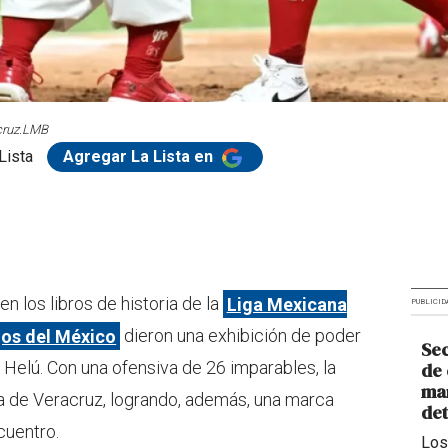
ruz.
LMB
Lista
Agregar La Lista en
 los libros de historia de la
Liga Mexicana
PUBLICID
jos del México
dieron una exhibición de poder
Sec
 Helú. Con una ofensiva de 26 imparables, la
de 
man
la de Veracruz, logrando, además, una marca
de
cuentro.
Los