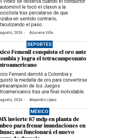
el video se observa cuando el conductor
automóvil le tocó el claxon a la
ociclista tras percatarse de que
nzaba en sentido contrario,
taculizando el paso.
·
 agosto, 2026
Azucena Villa
DEPORTES
ico Femenil conquista el oro ante
ombia y logra el tetracampeonato
ntroamericano
ico Femenil derrotó a Colombia y
quistó la medalla de oro para convertirse
tetracampeón de los Juegos
troamericanos tras una final inolvidable.
·
 agosto, 2026
Alejandro López
MÉXICO
X invierte 87 mdp en planta de
beo para frenar inundaciones en
huac; así funcionará el nuevo