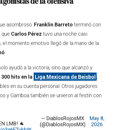
agonistas de la ofensiva
 fue asombroso.
Franklin Barreto
terminó con
s que
Carlos Pérez
tuvo una noche casi
o, el momento emotivo llegó de la mano de la
nó
.
olo ayudó a la victoria, sino que alcanzó y
s
300 hits en la
Liga Mexicana de Beisbol
,
bles en su cuenta personal. Otros jugadores
s y Gamboa también se unieron al festín con
— DiablosRojosMX
May 8,
EN LMB! 🐐
(@DiablosRojosMX)
2026
om/o3a6FTvkbW