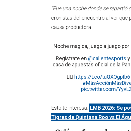
“Fue una noche donde se repartió di
cronistas del encuentro al ver que 
causa productora.
Noche magica, juego a juego por
Regístrate en
@calientesports
y 
casa de apuestas oficial de la Pand
👉🏻
https://t.co/tuQXQgpIb6
#MásAcciónMásDive
pic.twitter.com/YyvL
Esto te interesa:
LMB 2026: Se pos
Tigres de Quintana Roo vs El Ág