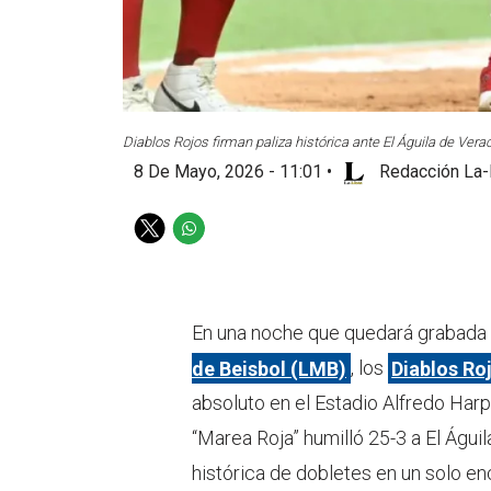
Diablos Rojos firman paliza histórica ante El Águila de Verac
8 De Mayo, 2026 - 11:01
•
Redacción La-
T
W
w
h
i
a
t
t
t
s
En una noche que quedará grabada en
e
a
de Beisbol (LMB)
, los
Diablos Ro
r
p
p
absoluto en el Estadio Alfredo Harp
“Marea Roja” humilló 25-3 a El Águi
histórica de dobletes en un solo en