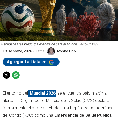
Autoridades les preocupa el ébola de cara al Mundial 2026.
ChatGPT
19 De Mayo, 2026 - 17:27
•
Ivonne Lino
Agregar La Lista en
T
W
w
h
i
a
El entorno del
Mundial 2026
se encuentra bajo máxima
t
t
t
s
alerta. La Organización Mundial de la Salud (OMS) declaró
e
a
formalmente el brote de Ébola en la República Democrática
r
p
del Congo (RDC) como una
Emergencia de Salud Pública
p