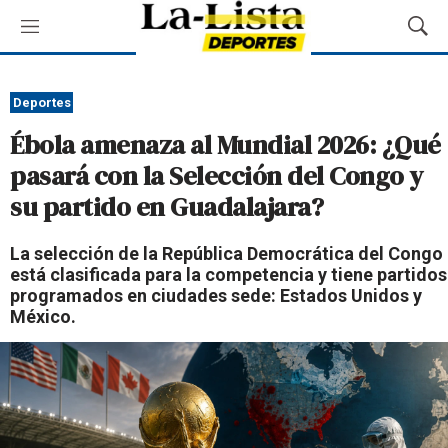
M
M
e
o
n
s
ú
t
Deportes
r
Ébola amenaza al Mundial 2026: ¿Qué
a
r
pasará con la Selección del Congo y
B
su partido en Guadalajara?
ú
s
q
La selección de la República Democrática del Congo
u
está clasificada para la competencia y tiene partidos
e
programados en ciudades sede: Estados Unidos y
d
México.
a