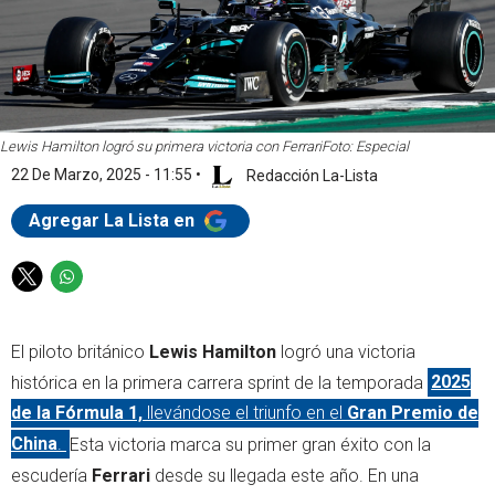
Lewis Hamilton logró su primera victoria con Ferrari
Foto: Especial
22 De Marzo, 2025 - 11:55
•
Redacción La-Lista
Agregar La Lista en
T
W
w
h
i
a
El piloto británico
Lewis Hamilton
logró una victoria
t
t
t
s
histórica en la primera carrera sprint de la temporada
2025
e
a
de la Fórmula 1,
llevándose el triunfo en el
Gran Premio de
r
p
China
.
Esta victoria marca su primer gran éxito con la
p
escudería
Ferrari
desde su llegada este año. En una