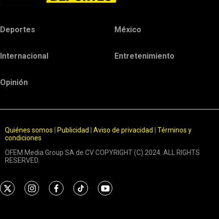
Deportes
México
Internacional
Entretenimiento
Opinión
Quiénes somos
|
Publicidad
|
Aviso de privacidad
|
Términos y
condiciones
OFEM Media Group SA de CV COPYRIGHT (C) 2024. ALL RIGHTS
RESERVED.
t
i
f
t
y
w
n
a
i
o
i
s
c
k
u