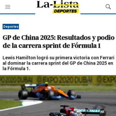
M
M
e
o
n
s
ú
t
Deportes
r
GP de China 2025: Resultados y podio
a
r
de la carrera sprint de Fórmula 1
B
ú
Lewis Hamilton logró su primera victoria con Ferrari
s
al dominar la carrera sprint del GP de China 2025 en
q
la Fórmula 1.
u
e
d
a