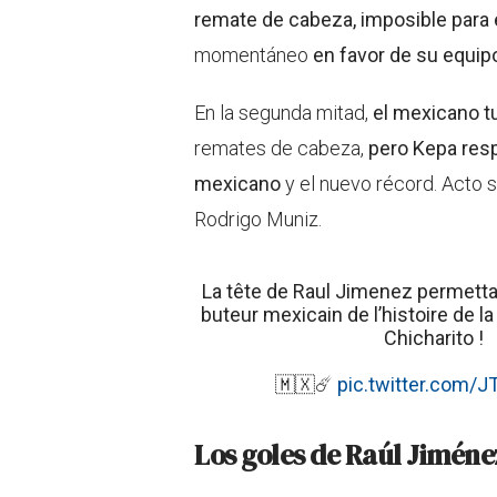
remate de cabeza, imposible para e
momentáneo
en favor de su equip
En la segunda mitad,
el mexicano t
remates de cabeza,
pero Kepa resp
mexicano
y el nuevo récord. Acto s
Rodrigo Muniz.
La tête de Raul Jimenez permettan
buteur mexicain de l’histoire de l
Chicharito !
🇲🇽☄️
pic.twitter.com/
Los goles de Raúl Jiméne