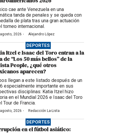
ntroamericanos 2026
ico cae ante Venezuela en una
mática tanda de penales y se queda con
medalla de plata tras una gran actuación
l torneo internacional.
·
 agosto, 2026
Alejandro López
DEPORTES
ia Itzel e Isaac del Toro entran a la
ta de “Los 50 más bellos” de la
ista People, ¿qué otros
xicanos aparecen?
os llegan a este listado después de un
6 especialmente importante en sus
ectivas disciplinas: Katia Itzel hizo
toria en el Mundial 2026 e Isaac del Toro
l Tour de Francia.
·
 agosto, 2026
Redacción La-Lista
DEPORTES
rupción en el fútbol asiático: