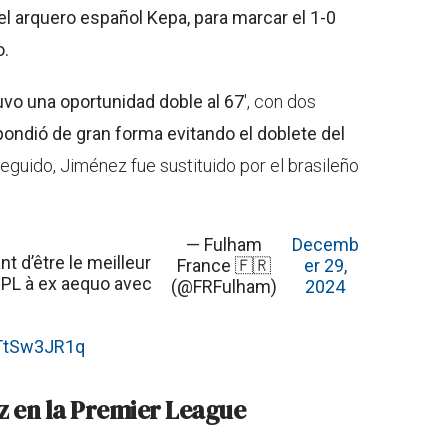
l arquero español Kepa, para marcar el 1-0
o.
uvo una oportunidad doble al 67
', con dos
ondió de gran forma evitando el doblete del
eguido, Jiménez fue sustituido por el brasileño
— Fulham
Decemb
t d’être le meilleur
France 🇫🇷
er 29,
a PL à ex aequo avec
(@FRFulham)
2024
JTtSw3JR1q
z en la Premier League