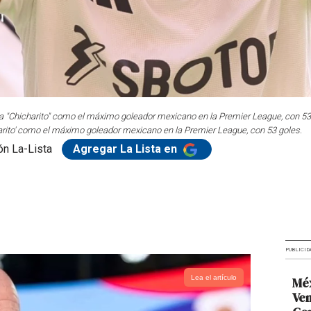
"Chicharito" como el máximo goleador mexicano en la Premier League, con 53 g
rito' como el máximo goleador mexicano en la Premier League, con 53 goles.
n La-Lista
Agregar La Lista en
PUBLICID
Lea el artículo
Méx
Ven