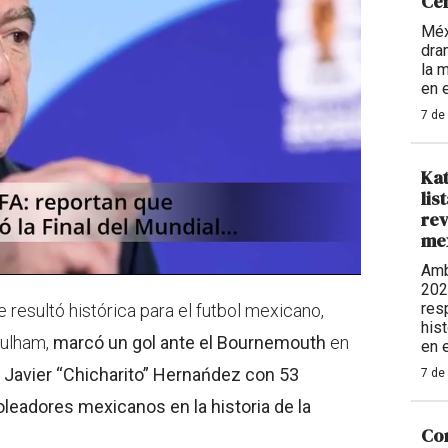
Ce
Méx
dra
la 
en e
7 de
Kat
lis
rev
me
Amb
202
resp
resultó histórica para el futbol mexicano,
his
Fulham,
marcó un gol ante el Bournemouth
en
en e
a Javier “Chicharito” Hernańdez con 53
7 de
eadores mexicanos en la historia de la
Cor