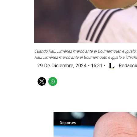
Cuando Raúl Jiménez marcó ante el Bournemouth e igualó a 
Raúl Jiménez marcó ante el Bournemouth e igualó a 'Chicha
29 De Diciembre, 2024 - 16:31
•
Redacció
T
W
w
h
i
a
t
t
t
s
e
a
r
p
p