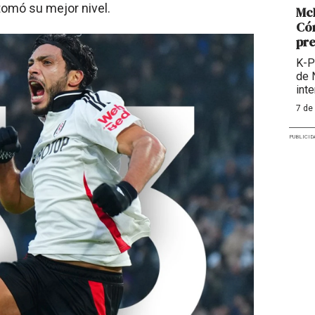
omó su mejor nivel.
McD
Cóm
pre
K-P
de 
int
7 de
PUBLICID