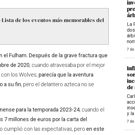
inv
pre
árb
-Lista de los eventos más memorables del
La 
dos
árb
nom
7 de
 el Fulham.
Después de la grave fractura que
embre de 2020
, cuando atravesaba por el mejor
Inf
sor
 con los Wolves,
parecía que la aventura
inc
 a su fin
, pero el delantero azteca no se
de 
Carl
acc
ins
dinense para la temporada 2023-24
, cuando el
y la
s 7 millones de euros por la carta del
7 de
 cumplió con las expectativas, pero
en este