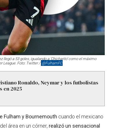
 llegó a 53 goles, igualando a ‘Chicharito’ como el máximo
er League. Foto: Twitter /
@FulhamFC
ristiano Ronaldo, Neymar y los futbolistas
s en 2025
ntre Fulham y Bournemouth
cuando el mexicano
el área en un córner,
realizó un sensacional