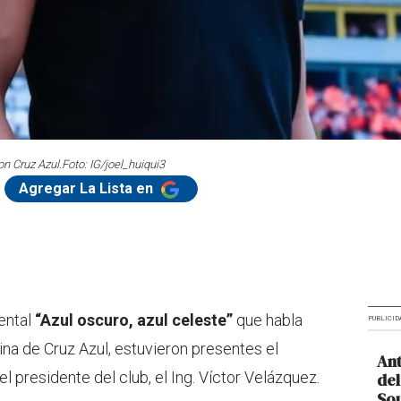
on Cruz Azul.
Foto: IG/joel_huiqui3
Agregar La Lista en
ental
“Azul oscuro, azul celeste”
que habla
PUBLICID
uina de Cruz Azul, estuvieron presentes el
Ant
 el presidente del club, el Ing. Víctor Velázquez.
del
So