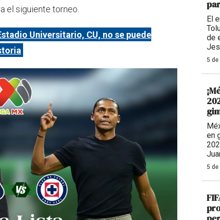
par
 el siguiente torneo.
El 
Tolu
Estadio Universitario, CU, no se puede
de 
Jes
storia
5 de
¡Mé
202
gim
Méx
en 
202
Jua
5 de
FIF
pro
per