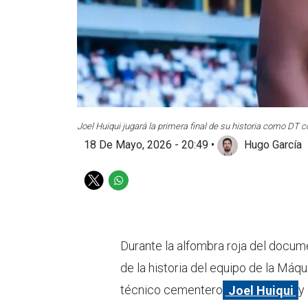
Joel Huiqui jugará la primera final de su historia como DT c
18 De Mayo, 2026 - 20:49
•
Hugo García
T
W
w
h
i
a
t
t
t
s
Durante la alfombra roja del docum
e
a
de la historia del equipo de la Máq
r
p
p
técnico cementero
Joel Huiqui
y