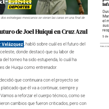
Inf
Dur
Mar
dos estrategas mexicanos se vieran las caras en una final de
el 
sus
uturo de Joel Huiqui en Cruz Azul
res
5 de
r Velázquez
, habló sobre cuál es el futuro del
PUBLICID
 celeste, donde destacó que su labor de
 del torneo ha sido estupenda, lo cuál ha
es de Huiqui como entrenador.
 decidió que continuara con el proyecto se
platicado que él va a continuar, siempre y
Vamos a reforzar el cuerpo técnico, como se
icieron cambios que fueron criticados, pero con