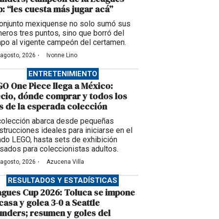
: “les cuesta más jugar acá”
conjunto mexiquense no solo sumó sus
meros tres puntos, sino que borró del
po al vigente campeón del certamen.
·
 agosto, 2026
Ivonne Lino
ENTRETENIMIENTO
O One Piece llega a México:
cio, dónde comprar y todos los
s de la esperada colección
colección abarca desde pequeñas
strucciones ideales para iniciarse en el
do LEGO, hasta sets de exhibición
sados para coleccionistas adultos.
·
 agosto, 2026
Azucena Villa
RESULTADOS Y ESTADÍSTICAS
gues Cup 2026: Toluca se impone
casa y golea 3-0 a Seattle
nders; resumen y goles del