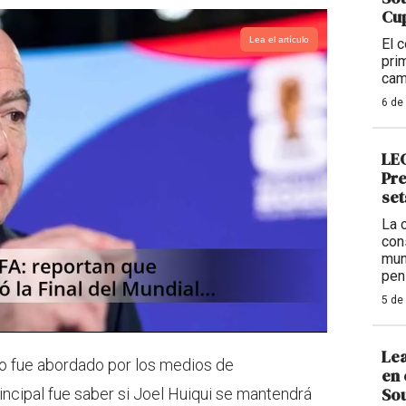
Cup
Lea el artículo
El 
pri
cam
6 de
LEG
Pre
set
La 
con
mun
pen
5 de
Lea
o fue abordado por los medios de
en 
Sou
ncipal fue saber si Joel Huiqui se mantendrá