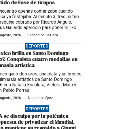
tido de Fase de Grupos
encuentro apenas comenzaba cuando
ca ya festejaba. Al minuto 3, tras un tiro
esquina cobrado por Ricardo Angulo,
ús Gallardo apareció para poner el 1-0.
·
 agosto, 2026
Redacción La-Lista
DEPORTES
xico brilla en Santo Domingo
6! Conquista cuatro medallas en
nasia artística
ico ganó dos oros, una plata y un bronce
gimnasia artística de Santo Domingo
6 con Natalia Escalera, Victoria Mata y
n Pablo Porras.
·
 agosto, 2026
Alejandro López
DEPORTES
A se disculpa por la polémica
puesta de privatizar el Mundial,
o mantiene su respaldo a Gianni