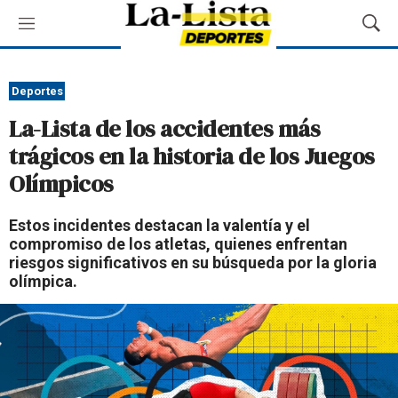
M
M
e
o
n
s
ú
t
Deportes
r
La-Lista de los accidentes más
a
r
trágicos en la historia de los Juegos
B
Olímpicos
ú
s
q
Estos incidentes destacan la valentía y el
u
compromiso de los atletas, quienes enfrentan
e
riesgos significativos en su búsqueda por la gloria
d
olímpica.
a