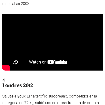
mundial en 2003.
4
Londres 2012
Sa Jae-Hyouk
: El halterófilo surcoreano, competidor en la
categoría de 77 kg, sufrió una dolorosa fractura de codo al