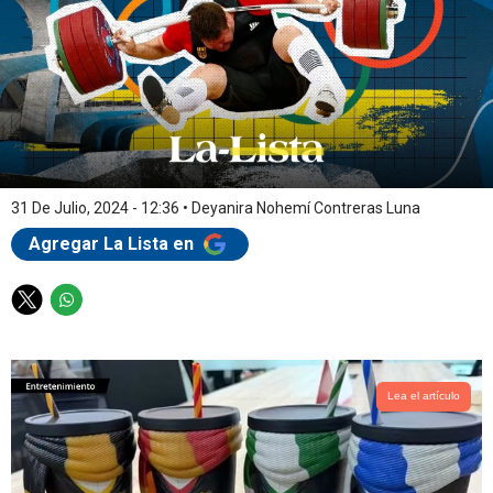
31 De Julio, 2024 - 12:36
•
Deyanira Nohemí Contreras Luna
Agregar La Lista en
T
W
w
h
i
a
t
t
t
s
Lea el artículo
e
a
r
p
p