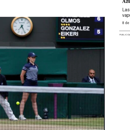
Azu
Las
vap
8 de
PUBLICID