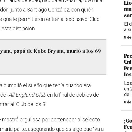
 31 años de edad, nacida en Austria, tuvo una
Lio
mue
on, junto a Santiago González, con quién
ser
s que le permitieron entrar al exclusivo ‘Club
El 
 esta distinción.
a s
8 de
ryant, papá de Kobe Bryant, murió a los 69
Pre
Uni
Pre
los
Los
na cumplió el sueño que tenía cuando era
en 
 del
All England Club
en la final de dobles de
del
8 de
ar al ‘Club de los 8'
e mostró orgullosa por pertenecer al selecto
¡Go
Fem
rmaría parte, asegurando que es algo que “va a