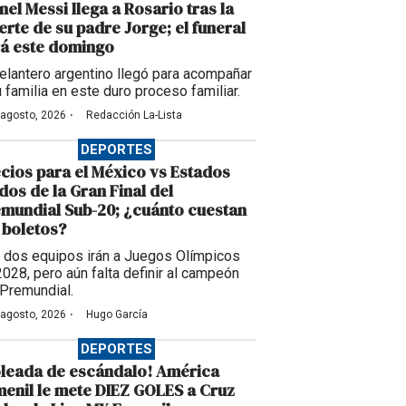
nel Messi llega a Rosario tras la
rte de su padre Jorge; el funeral
á este domingo
delantero argentino llegó para acompañar
u familia en este duro proceso familiar.
·
 agosto, 2026
Redacción La-Lista
DEPORTES
cios para el México vs Estados
dos de la Gran Final del
mundial Sub-20; ¿cuánto cuestan
 boletos?
 dos equipos irán a Juegos Olímpicos
2028, pero aún falta definir al campeón
 Premundial.
·
 agosto, 2026
Hugo García
DEPORTES
leada de escándalo! América
enil le mete DIEZ GOLES a Cruz