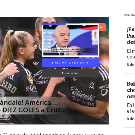
PUBLICID
Lea el artículo
¡En
Pau
det
El 
ges
Próximo video en 4
8 de
Cancelar
Bal
cho
ocu
En 
el 
8 de