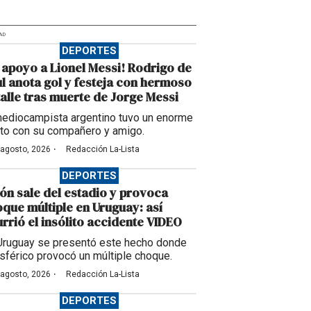
AD
DEPORTES
 apoyo a Lionel Messi! Rodrigo de
l anota gol y festeja con hermoso
alle tras muerte de Jorge Messi
mediocampista argentino tuvo un enorme
to con su compañero y amigo.
·
 agosto, 2026
Redacción La-Lista
DEPORTES
ón sale del estadio y provoca
que múltiple en Uruguay: así
rrió el insólito accidente VIDEO
Uruguay se presentó este hecho donde
esférico provocó un múltiple choque.
·
 agosto, 2026
Redacción La-Lista
DEPORTES