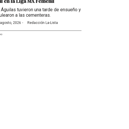
l en la Liga MX Femenil
 Águilas tuvieron una tarde de ensueño y
ulearon a las cementeras.
·
 agosto, 2026
Redacción La-Lista
AD