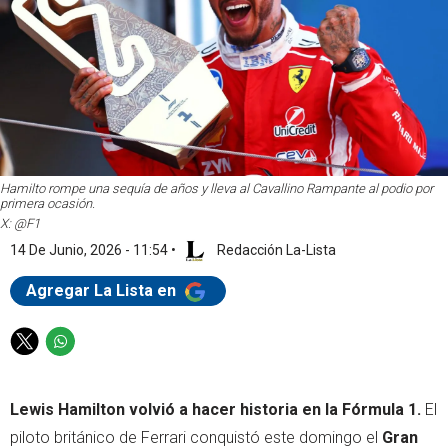
Hamilto rompe una sequía de años y lleva al Cavallino Rampante al podio por
primera ocasión.
X: @F1
14 De Junio, 2026 - 11:54
•
Redacción La-Lista
Agregar La Lista en
T
W
w
h
i
a
Lewis Hamilton volvió a hacer historia en la Fórmula 1.
El
t
t
t
s
piloto británico de Ferrari conquistó este domingo el
Gran