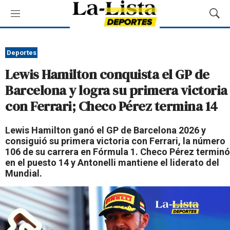
M
M
e
o
n
s
ú
t
Deportes
r
Lewis Hamilton conquista el GP de
a
r
Barcelona y logra su primera victoria
B
con Ferrari; Checo Pérez termina 14
ú
s
q
Lewis Hamilton ganó el GP de Barcelona 2026 y
u
consiguió su primera victoria con Ferrari, la número
e
106 de su carrera en Fórmula 1. Checo Pérez terminó
d
en el puesto 14 y Antonelli mantiene el liderato del
a
Mundial.