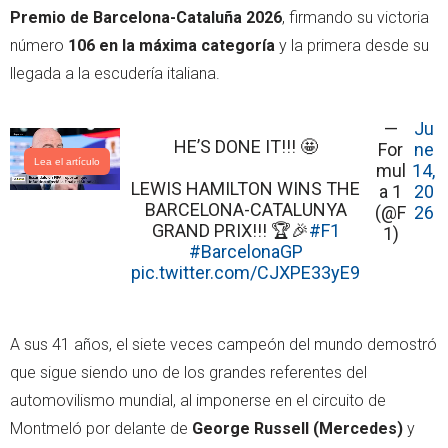
e
a
Premio de Barcelona-Cataluña 2026
, firmando su victoria
r
p
número
106 en la máxima categoría
y la primera desde su
p
llegada a la escudería italiana.
—
Ju
HE’S DONE IT!!! 🤩
For
ne
Lea el artículo
mul
14,
LEWIS HAMILTON WINS THE
a 1
20
BARCELONA-CATALUNYA
(@F
26
GRAND PRIX!!! 🏆🎉
#F1
1)
#BarcelonaGP
pic.twitter.com/CJXPE33yE9
A sus 41 años, el siete veces campeón del mundo demostró
que sigue siendo uno de los grandes referentes del
automovilismo mundial, al imponerse en el circuito de
Montmeló por delante de
George Russell (Mercedes)
y