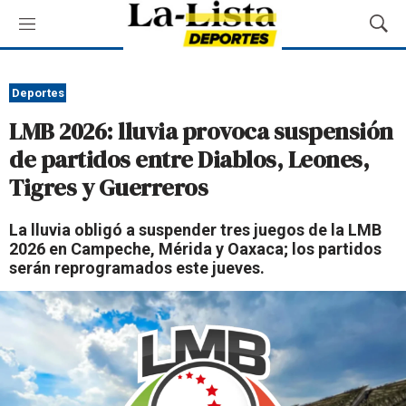
M
M
e
o
n
s
ú
t
Deportes
r
LMB 2026: lluvia provoca suspensión
a
r
de partidos entre Diablos, Leones,
B
Tigres y Guerreros
ú
s
q
La lluvia obligó a suspender tres juegos de la LMB
u
2026 en Campeche, Mérida y Oaxaca; los partidos
e
serán reprogramados este jueves.
d
a