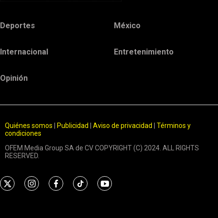
Deportes
México
Internacional
Entretenimiento
Opinión
Quiénes somos
|
Publicidad
|
Aviso de privacidad
|
Términos y
condiciones
OFEM Media Group SA de CV COPYRIGHT (C) 2024. ALL RIGHTS
RESERVED.
t
i
f
t
y
w
n
a
i
o
i
s
c
k
u