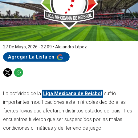
27 De Mayo, 2026 - 22:09
•
Alejandro López
Agregar La Lista en
T
W
w
h
i
a
La actividad de la
Liga Mexicana de Beisbol
sufrió
t
t
t
s
importantes modificaciones este miércoles debido a las
e
a
fuertes lluvias que afectaron distintos estados del país. Tres
r
p
encuentros tuvieron que ser suspendidos por las malas
p
condiciones climáticas y del terreno de juego.