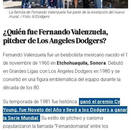
La familia de Fernando Valenzuela fue parte de la revelación del nuevo
mural. / Foto: X/Dodgers
¿Quién fue Fernando Valenzuela,
pitcher de Los Angeles Dodgers?
Fernando Valenzuela fue un beisbolista mexicano nacido el 1
de noviembre de 1960 en
Etchohuaquila, Sonora
. Debutó
en Grandes Ligas con Los Angeles Dodgers en 1980 y se
convirtió en una figura emblemática del equipo durante la
década de los 80.
Su temporada de 1981 fue histórica:
ganó el premio Cy
Young, fue Novato del Año y llevó a los Dodgers a ganar
la Serie Mundial
.
Su estilo de pitcheo y carisma
popularizaron la llamada “Fernandomanía” entre los