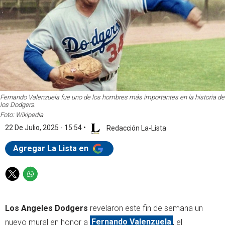
Fernando Valenzuela fue uno de los hombres más importantes en la historia de
los Dodgers.
Foto: Wikipedia
22 De Julio, 2025 - 15:54
•
Redacción La-Lista
Agregar La Lista en
T
W
w
h
i
a
Los Angeles Dodgers
revelaron este fin de semana un
t
t
t
s
nuevo mural en honor a
Fernando Valenzuela
, el