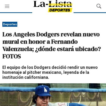
M
M
e
o
n
s
ú
t
Deportes
r
Los Angeles Dodgers revelan nuevo
a
r
mural en honor a Fernando
B
Valenzuela; ¿dónde estará ubicado?
ú
s
FOTOS
q
u
El equipo de los Dodgers decidió rendir un nuevo
e
homenaje al pitcher mexicano, leyenda de la
d
institución californiana.
a