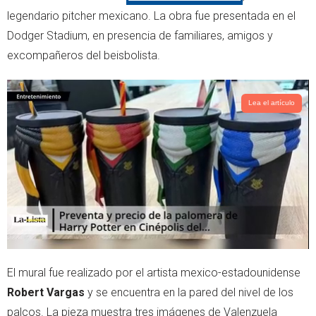
e
a
legendario pitcher mexicano. La obra fue presentada en el
r
p
Dodger Stadium, en presencia de familiares, amigos y
p
excompañeros del beisbolista.
Lea el artículo
El mural fue realizado por el artista mexico-estadounidense
Robert Vargas
y se encuentra en la pared del nivel de los
palcos. La pieza muestra tres imágenes de Valenzuela