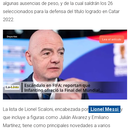
algunas ausencias de peso, y de la cual saldrán los 26
p
seleccionados para la defensa del título logrado en Catar
2022.
Lea el artículo
La lista de Lionel Scaloni, encabezada por
Lionel Messi
y
que incluye a figuras como Julián Alvarez y Emiliano
Martínez, tiene como principales novedades a varios