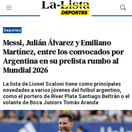
M
M
e
o
n
s
ú
t
Deportes
r
Messi, Julián Álvarez y Emiliano
a
r
Martínez, entre los convocados por
B
Argentina en su prelista rumbo al
ú
s
Mundial 2026
q
u
La lista de Lionel Scaloni tiene como principales
e
novedades a varios jóvenes del futbol argentino,
d
como el portero de River Plate Santiago Beltrán o el
a
volante de Boca Juniors Tomás Aranda