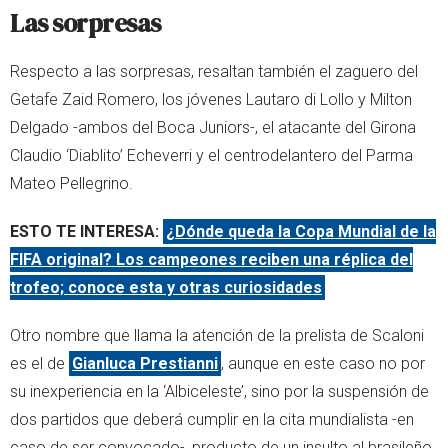
Las sorpresas
Respecto a las sorpresas, resaltan también el zaguero del
Getafe Zaid Romero, los jóvenes Lautaro di Lollo y Milton
Delgado -ambos del Boca Juniors-, el atacante del Girona
Claudio ‘Diablito’ Echeverri y el centrodelantero del Parma
Mateo Pellegrino.
ESTO TE INTERESA:
¿Dónde queda la Copa Mundial de la
FIFA original? Los campeones reciben una réplica del
trofeo; conoce esta y otras curiosidades
Otro nombre que llama la atención de la prelista de Scaloni
es el de
Gianluca Prestianni
, aunque en este caso no por
su inexperiencia en la ‘Albiceleste’, sino por la suspensión de
dos partidos que deberá cumplir en la cita mundialista -en
caso de ser convocado-, producto de un insulto al brasileño