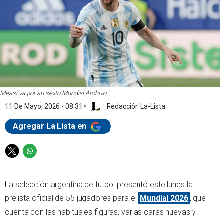
Messi va por su sexto Mundial.
Archivo
11 De Mayo, 2026 - 08:31
•
Redacción La-Lista
Agregar La Lista en
T
W
w
h
i
a
La selección argentina de futbol presentó este lunes la
t
t
t
s
prelista oficial de 55 jugadores para el
Mundial 2026
, que
e
a
cuenta con las habituales figuras, varias caras nuevas y
r
p