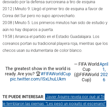
desviado por la defensa surcoreana a tiro de esquina
20:12 | Minuto 9. Llegó el primer tiro de esquina a favor de
Corea del Sur pero no supo aprovecharlo.
20:08 | Minuto 5. Los primeros minutos han sido de estudio y
aún no hay disparos a puerta.
19:58 |
Arranca el partido
en el Estadio Guadalajara. Los
coreanos portan su tradicional playera roja, mientras que los
checos usan su indumentaria de color blanco.
— FIFA World
April
The greatest show in the world is
Cup
1,
ready. Are you? 🏆
#FIFAWorldCup
(@FIFAWorld
202
pic.twitter.com/ISxLhuLUkm
Cup)
6
TE PUEDE INTERESAR:
Javier Aguirre revela por qué al Tri
le temblaron las piernas: “Les pesó un poquito el escenario”