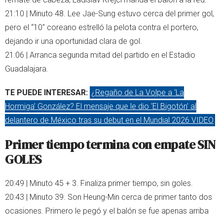
21:10 | Minuto 48. Lee Jae-Sung estuvo cerca del primer gol,
pero el “10" coreano estrelló la pelota contra el portero,
dejando ir una oportunidad clara de gol.
21:06 | Arranca segunda mitad del partido en el Estadio
Guadalajara.
TE PUEDE INTERESAR:
¿Regaño de La Volpe a ‘La
Hormiga’ González? El mensaje que le dio ‘El Bigotón’ al
delantero de México tras su debut en el Mundial 2026 VIDEO
Primer tiempo termina con empate SIN
GOLES
20:49 | Minuto 45 + 3. Finaliza primer tiempo, sin goles.
20:43 | Minuto 39. Son Heung-Min cerca de primer tanto dos
ocasiones. Primero le pegó y el balón se fue apenas arriba