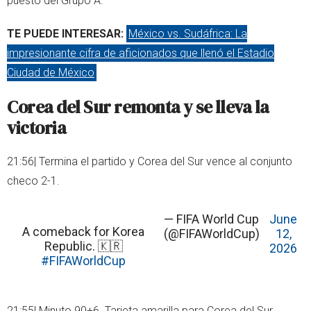
puesto del Grupo A.
TE PUEDE INTERESAR:
México vs. Sudáfrica: La
impresionante cifra de aficionados que llenó el Estadio
Ciudad de México
Corea del Sur remonta y se lleva la
victoria
21:56| Termina el partido y Corea del Sur vence al conjunto
checo 2-1.
— FIFA World Cup
June
A comeback for Korea
(@FIFAWorldCup)
12,
Republic. 🇰🇷
2026
#FIFAWorldCup
21:55| Minuto 90+6. Tarjeta amarilla para Corea del Sur