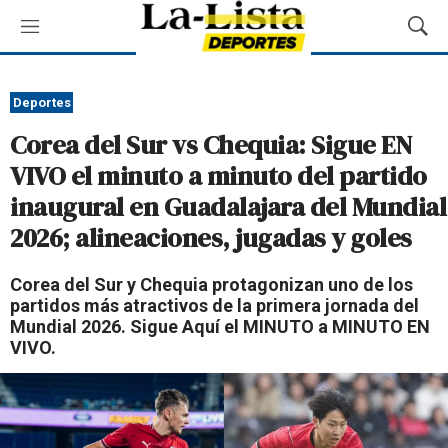
M
M
e
o
n
s
ú
t
Deportes
r
Corea del Sur vs Chequia: Sigue EN
a
r
VIVO el minuto a minuto del partido
B
inaugural en Guadalajara del Mundial
ú
s
2026; alineaciones, jugadas y goles
q
u
Corea del Sur y Chequia protagonizan uno de los
e
partidos más atractivos de la primera jornada del
d
Mundial 2026. Sigue Aquí el MINUTO a MINUTO EN
a
VIVO.