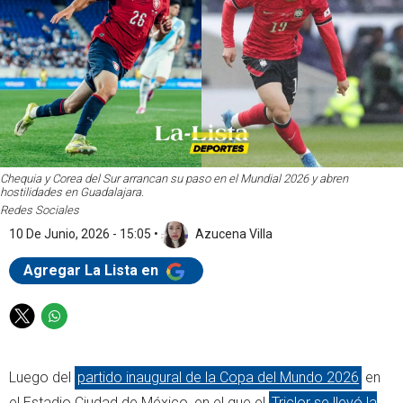
Chequia y Corea del Sur arrancan su paso en el Mundial 2026 y abren
hostilidades en Guadalajara.
Redes Sociales
10 De Junio, 2026 - 15:05
•
Azucena Villa
Agregar La Lista en
T
W
w
h
i
a
Luego del
partido inaugural de la Copa del Mundo 2026
en
t
t
t
s
el Estadio Ciudad de México, en el que el
Triclor se llevó la