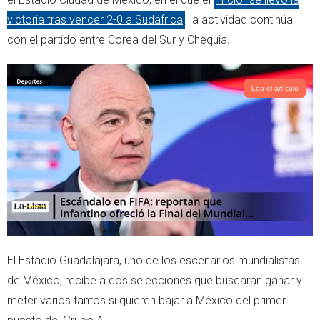
e
a
victoria tras vencer 2-0 a Sudáfrica
, la actividad continúa
r
p
con el partido entre Corea del Sur y Chequia.
p
Lea el artículo
El Estadio Guadalajara, uno de los escenarios mundialistas
de México, recibe a dos selecciones que buscarán ganar y
meter varios tantos si quieren bajar a México del primer