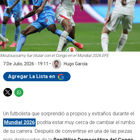
Moutoussamy fue titular con el Congo en el Mundial 2026.
EFE
7 De Julio, 2026 - 19:11
•
Hugo García
Agregar La Lista en
T
W
w
h
i
a
Un futbolista que sorprendió a propios y extraños durante el
t
t
t
s
Mundial 2026
podría estar muy cerca de cambiar el rumbo
e
a
de su carrera. Después de convertirse en una de las piezas
r
p
más destacadas de la
República Democrática del Congo
,