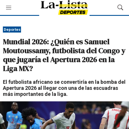
M
M
e
o
n
s
ú
t
Deportes
r
Mundial 2026: ¿Quién es Samuel
a
r
Moutoussamy, futbolista del Congo y
B
que jugaría el Apertura 2026 en la
ú
s
Liga MX?
q
u
El futbolista africano se convertiría en la bomba del
e
Apertura 2026 al llegar con una de las escuadras
d
más importantes de la liga.
a